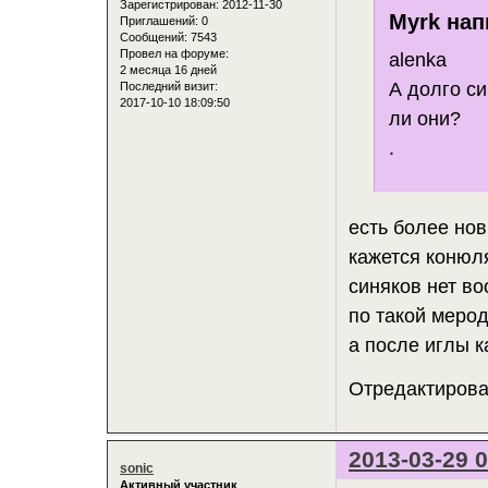
Зарегистрирован
: 2012-11-30
Myrk нап
Приглашений:
0
Сообщений:
7543
Провел на форуме:
alenka
2 месяца 16 дней
А долго си
Последний визит:
2017-10-10 18:09:50
ли они?
.
есть более нов
кажется конюля
синяков нет во
по такой меро
а после иглы к
Отредактирован
2013-03-29 0
sonic
Активный участник