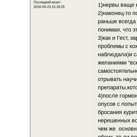
Последний визит:
1)нервы ваще н
2018-04-23 15:18:25
2)наконец-то п
раньше всегда 
понимая, что э
3)как и Гест, 
проблемы с кож
наблюдала)и с
желаниями "все
самостоятельно
отрывать науч
препараты,кот
4)после гормо
опусов с попы
бросания курит
нерешенных воп
чем же основна
обоих, то ли 