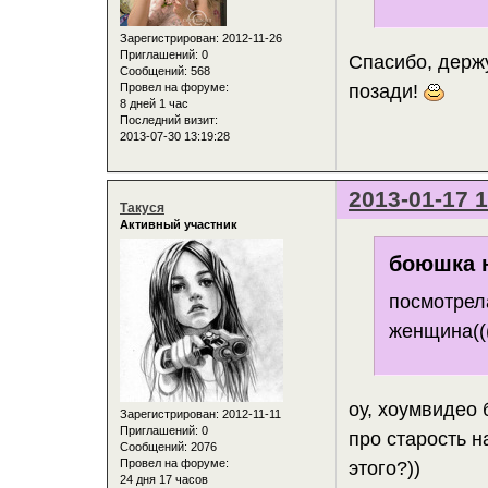
Зарегистрирован
: 2012-11-26
Приглашений:
0
Спасибо, держ
Сообщений:
568
позади!
Провел на форуме:
8 дней 1 час
Последний визит:
2013-07-30 13:19:28
2013-01-17 1
Такуся
Активный участник
боюшка н
посмотрела
женщина(((
оу, хоумвидео
Зарегистрирован
: 2012-11-11
Приглашений:
0
про старость
Сообщений:
2076
Провел на форуме:
этого?))
24 дня 17 часов