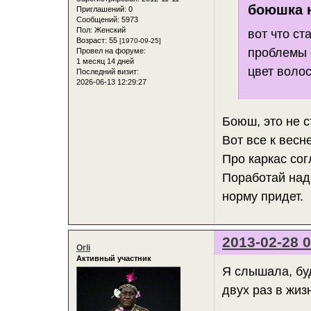
боюшка н
Приглашений:
0
Сообщений:
5973
Пол:
Женский
вот что ст
Возраст:
55
[1970-09-25]
проблемы 
Провел на форуме:
1 месяц 14 дней
цвет волос
Последний визит:
2026-06-13 12:29:27
Боюш, это не 
Вот все к весн
Про каркас сог
Поработай над 
норму придет.
2013-02-28 0
Orli
Активный участник
Я слышала, бу
двух раз в жизн