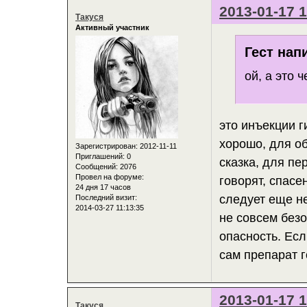
2013-01-17 1
Такуся
Активный участник
Гест нап
ой, а это 
это инъекции 
хорошо, для об
Зарегистрирован
: 2012-11-11
Приглашений:
0
сказка, для пе
Сообщений:
2076
Провел на форуме:
говорят, спасе
24 дня 17 часов
следует еще н
Последний визит:
2014-03-27 11:13:35
не совсем безо
опасность. Есл
сам препарат г
2013-01-17 1
Такуся