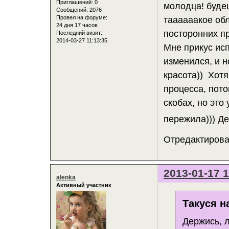
Приглашений:
0
молодца! будеш
Сообщений:
2076
Провел на форуме:
таааааакое обл
24 дня 17 часов
посторонних пр
Последний визит:
2014-03-27 11:13:35
Мне прикус исп
изменился, и н
красота)) Хотя
процесса, пото
скобах, но это
пережила))) Де
Отредактирован
2013-01-17 1
alenka
Активный участник
Такуся н
Держись, л