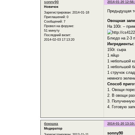
sonny90
2014-01-20 12:56
Новичок
Предыдущая т
Зарегистрирован
: 2014-01-18
Приглашений:
0
Овощная запе
Сообщений:
7
Провел на форуме:
На 100г. – при
51 минуту
Последний визит:
Блюдо на 2-3 
2014-02-03 17:13:20
Ингредиенты:
150г. сыра
1 яйцо
1 небольшой к
1 небольшой б
1 стручок слад
немного зелени
Способ приго
1. Овощи поре
2. В овощи раз
3. Полученную
4. Готовую за
боюшка
2014-01-20 13:10
Модератор
sonny90
Зарегистрирован
: 2012-11-11