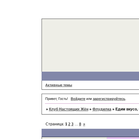
Активные темы
Привет, Гость!
Войдите
или
зарегистрируйтесь
.
»
Клуб Настоящих Жён
»
Флудилка
»
Едим вкусо, 
Страница:
1
2
3
…
8
»