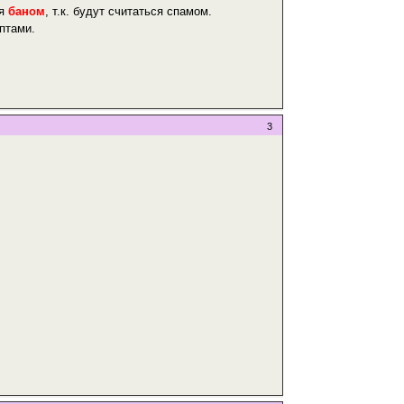
ся
баном
, т.к. будут считаться спамом.
птами.
3