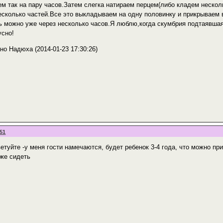
ем так на пару часов.Затем слегка натираем перцем(либо кладем неско
есколько частей.Все это выкладываем на одну половинку и прикрываем
ь можно уже через несколько часов.Я люблю,когда скумбрия подтаявшая
усно!
но Надюха (2014-01-23 17:30:26)
:51
етуйте -у меня гости намечаются, будет ребенок 3-4 года, что можно при
же сидеть