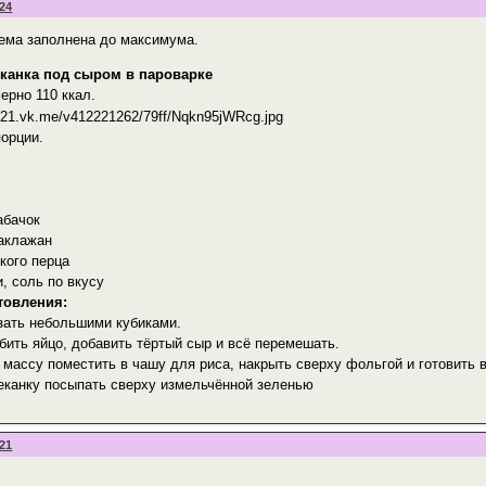
:24
ема заполнена до максимума.
канка под сыром в пароварке
мерно 110 ккал.
порции.
абачок
аклажан
кого перца
, соль по вкусу
товления:
зать небольшими кубиками.
бить яйцо, добавить тёртый сыр и всё перемешать.
 массу поместить в чашу для риса, накрыть сверху фольгой и готовить в
пеканку посыпать сверху измельчённой зеленью
:21