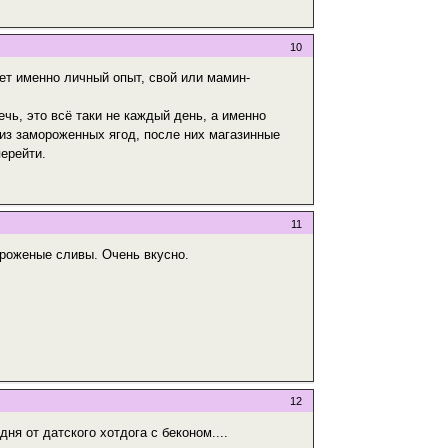
10
ует именно личный опыт, свой или мамин-
ечь, это всё таки не каждый день, а именно
из замороженных ягод, после них магазинные
перейти.
11
ороженые сливы. Очень вкусно.
12
дня от датского хотдога с беконом....