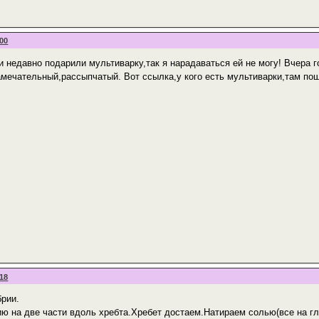
:00
и недавно подарили мультиварку,так я нарадаваться ей не могу! Вчера 
амечательный,рассыпчатый. Вот ссылка,у кого есть мультиварки,там по
:18
брии.
ю на две части вдоль хребта.Хребет достаем.Натираем солью(все на гл