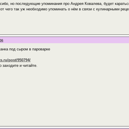
асибо, но последующие упоминания про Андрея Ковалева, будет карать
 от чего так уж необходимо упоминать о нём в связи с кулинарными реце
:36
анка под сыром в пароварке
ts.ru/post/950794/
 заходите и читайте.