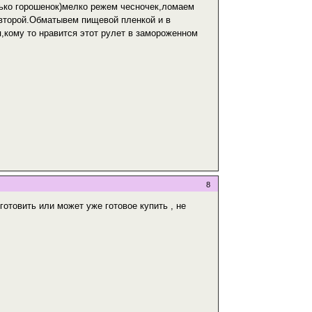
лько горошенок)мелко режем чесночек,ломаем
 второй.Обматывем пищевой пленкой и в
,кому то нравится этот рулет в замороженном
8
готовить или может уже готовое купить , не