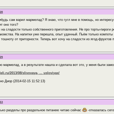
:28
нибудь сам варил мармелад? Я знаю, что гугл мне в помощь, но интерес
т оно того?
 на сладости только собственного приготовления. Не про торты-пироги р
комства. На напитки уже перешла, опыт удачный. Пьём только компоты 
тошноту от приторности. Теперь вот хочу на сладости из ягод-фруктов 
:29
о мармелад, а в результате нашла и сделала вот это, у меня были зам
eli.ru/2013/08/slivovaya- … usloviyax/
о Диор (2014-02-15 11:52:13)
:53
только разделы про раздельное питанею читаю сейчас
-отказалась сего