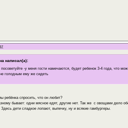
:57
а написал(а):
 посоветуйте -у меня гости намечаются, будет ребенок 3-4 года, что мо
 не голодным ему же сидеть
мы ребёнка спросить, что он любит?
азному бывает: одни мясное едят, другие нет. Так же с овощами дело 
 Здесь дети сладкое лопают, выпечку, ну и всякие гамбургеры.