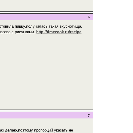
6
готовила пиццу,получилась такая вкуснотища.
шагово с рисунками.
http://timecook.ru/recipe
7
аз делаю,поэтому пропорций указать не