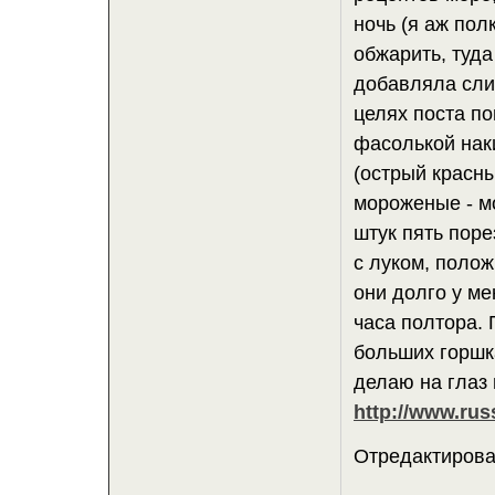
ночь (я аж пол
обжарить, туда
добавляла слив
целях поста по
фасолькой нак
(острый красн
мороженые - мо
штук пять поре
с луком, полож
они долго у ме
часа полтора. 
больших горшка
делаю на глаз 
http://www.rus
Отредактирован