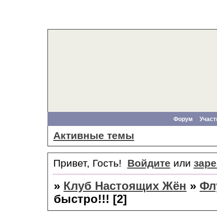
Форум
Участ
Активные темы
Привет, Гость!
Войдите
или
заре
»
Клуб Настоящих Жён
»
Фл
быстро!!! [2]