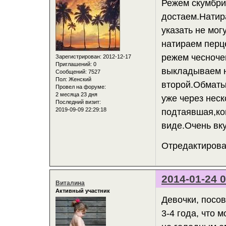
Режем скумбри
достаем.Натир
указать не мог
натираем перц
режем чесноче
Зарегистрирован
: 2012-12-17
Приглашений:
0
выкладываем н
Сообщений:
7527
Пол:
Женский
второй.Обматы
Провел на форуме:
2 месяца 23 дня
уже через нес
Последний визит:
2019-09-09 22:29:18
подтаявшая,ко
виде.Очень вку
Отредактирова
2014-01-24 0
Виталина
Активный участник
Девочки, посов
3-4 года, что 