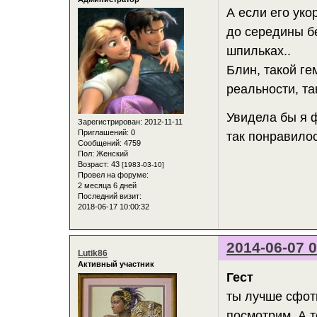
А если его уко
до середины бе
шпильках..
Блин, такой ге
реальности, та
Увидела бы я ф
Зарегистрирован
: 2012-11-11
Приглашений:
0
так понравилос
Сообщений:
4759
Пол:
Женский
Возраст:
43
[1983-03-10]
Провел на форуме:
2 месяца 6 дней
Последний визит:
2018-06-17 10:00:32
2014-06-07 0
Lutik86
Активный участник
Гест
ты лучше сфот
посмотрим. А т