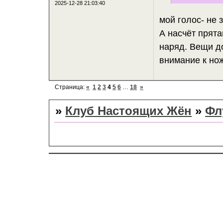
2025-12-28 21:03:40
мой голос- не 
А насчёт прята
наряд. Вещи д
внимание к но
Страница:
«
1
2
3
4
5
6
…
18
»
»
Клуб Настоящих Жён
»
Фл