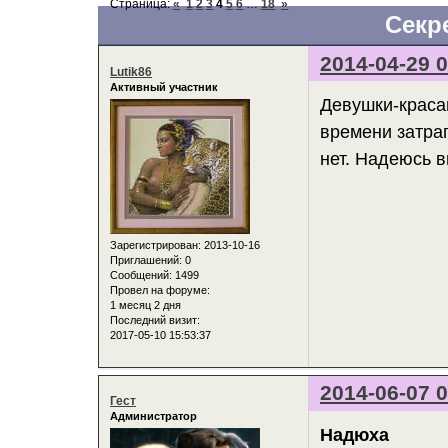
Страница:
«
1
2
3
4
5
6
…
18
»
Секр
2014-04-29 0
Lutik86
Активный участник
Девушки-красав
времени затра
нет. Надеюсь в
Зарегистрирован
: 2013-10-16
Приглашений:
0
Сообщений:
1499
Провел на форуме:
1 месяц 2 дня
Последний визит:
2017-05-10 15:53:37
2014-06-07 0
Гест
Администратор
Надюха