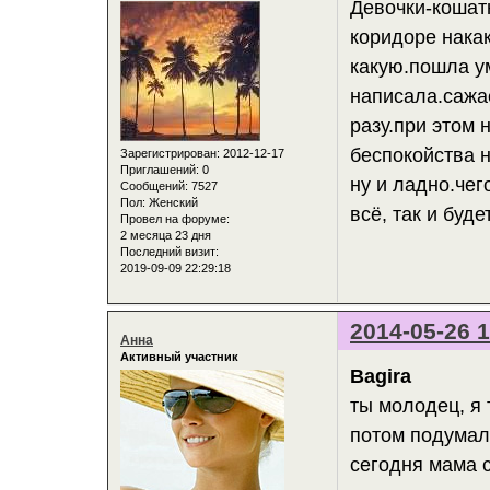
Девочки-кошатн
коридоре накак
какую.пошла ум
написала.сажае
разу.при этом 
беспокойства н
Зарегистрирован
: 2012-12-17
Приглашений:
0
ну и ладно.чег
Сообщений:
7527
Пол:
Женский
всё, так и буд
Провел на форуме:
2 месяца 23 дня
Последний визит:
2019-09-09 22:29:18
2014-05-26 1
Анна
Активный участник
Bagira
ты молодец, я 
потом подумала
сегодня мама с