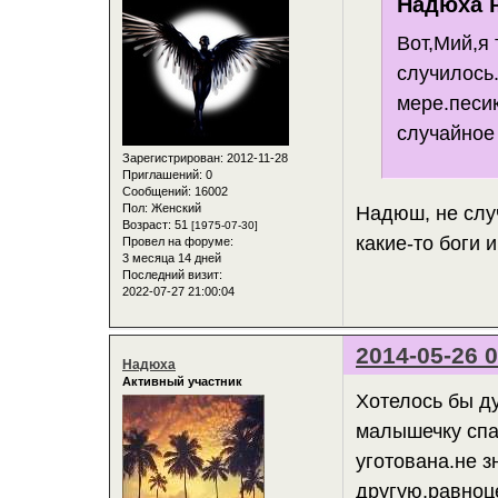
Надюха н
Вот,Мий,я 
случилось
мере.песик
случайное
Зарегистрирован
: 2012-11-28
Приглашений:
0
Сообщений:
16002
Пол:
Женский
Надюш, не случ
Возраст:
51
[1975-07-30]
какие-то боги 
Провел на форуме:
3 месяца 14 дней
Последний визит:
2022-07-27 21:00:04
2014-05-26 0
Надюха
Активный участник
Хотелось бы ду
малышечку спа
уготована.не з
другую,равноц