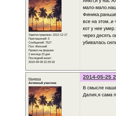
Анют,и у нас А
мало-мало.наш
Финика.раньше
все на этом..и
кот у нее умер
через десять о
Зарегистрирован
: 2012-12-17
Приглашений:
0
убивалась силь
Сообщений:
7527
Пол:
Женский
Провел на форуме:
2 месяца 23 дня
Последний визит:
2019-09-09 22:29:18
2014-05-25 2
Надюха
Активный участник
В смысле наша 
Далия,я сама п