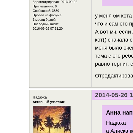
Зарегистрирован
: 2013-09-02
Приглашений:
0
Сообщений:
3850
у меня бм кота
Провел на форуме:
1 месяц 9 дней
что и сам его 
Последний визит:
2016-06-26 07:51:20
А вот мч, если
кот(( сначала 
меня было очен
тема с его реб
равно терпит,
Отредактирован
2014-05-26 1
Надюха
Активный участник
Анна нап
Надюха
а Алиска 