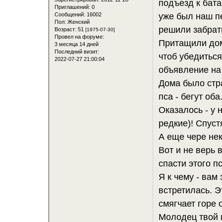
подъезд к бата
Приглашений:
0
Сообщений:
16002
уже был наш п
Пол:
Женский
решили забрать
Возраст:
51
[1975-07-30]
Провел на форуме:
Притащили дом
3 месяца 14 дней
Последний визит:
чтоб убедиться
2022-07-27 21:00:04
объявление на 
Дома было стра
пса - бегут оба
Оказалось - у 
редкие)! Спуст
А еще чере нек
Вот и не верь 
спасти этого п
Я к чему - вам
встретилась. Э
смягчает горе о
Молодец твой м