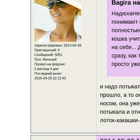
Bagira н
НадюхаНе 
понимают г
полностью 
кошка учит
Зарегистрирован
: 2013-04-26
на себя...
Приглашений:
0
сразу, как
Сообщений:
5051
Пол:
Женский
просто уже
Провел на форуме:
2 месяца 4 дня
Последний визит:
2015-04-29 22:12:43
и надо потыкат
прошло, а то о
носом, она уже 
потыкала и отн
лоток-какашки-