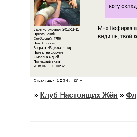
коту охлад
Мне Кефирка в
Зарегистрирован
: 2012-11-11
Приглашений:
0
видишь, твой к
Сообщений:
4759
Пол:
Женский
Возраст:
43
[1983-03-10]
Провел на форуме:
2 месяца 6 дней
Последний визит:
2018-06-17 10:00:32
Страница:
«
1
2
3
4
…
27
»
»
Клуб Настоящих Жён
»
Фл