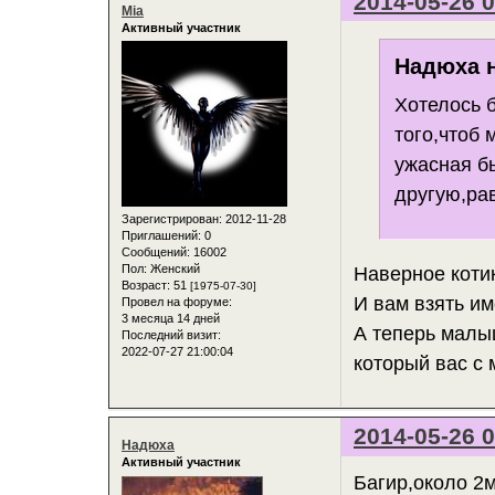
2014-05-26 0
Mia
Активный участник
Надюха н
Хотелось б
того,чтоб
ужасная б
другую,ра
Зарегистрирован
: 2012-11-28
Приглашений:
0
Сообщений:
16002
Пол:
Женский
Наверное котик
Возраст:
51
[1975-07-30]
И вам взять им
Провел на форуме:
3 месяца 14 дней
А теперь малыш
Последний визит:
2022-07-27 21:00:04
который вас с
2014-05-26 0
Надюха
Активный участник
Багир,около 2м