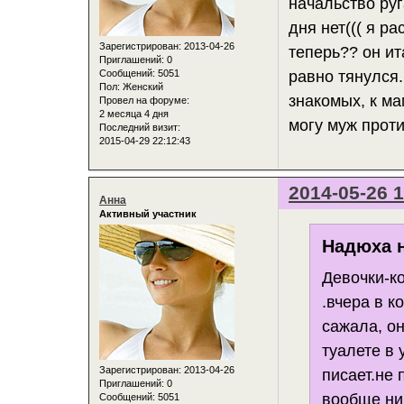
начальство руг
дня нет((( я р
Зарегистрирован
: 2013-04-26
теперь?? он ит
Приглашений:
0
Сообщений:
5051
равно тянулся.
Пол:
Женский
знакомых, к ма
Провел на форуме:
2 месяца 4 дня
могу муж проти
Последний визит:
2015-04-29 22:12:43
2014-05-26 1
Анна
Активный участник
Надюха н
Девочки-к
.вчера в к
сажала, он
туалете в 
Зарегистрирован
: 2013-04-26
писает.не 
Приглашений:
0
вообще ни
Сообщений:
5051