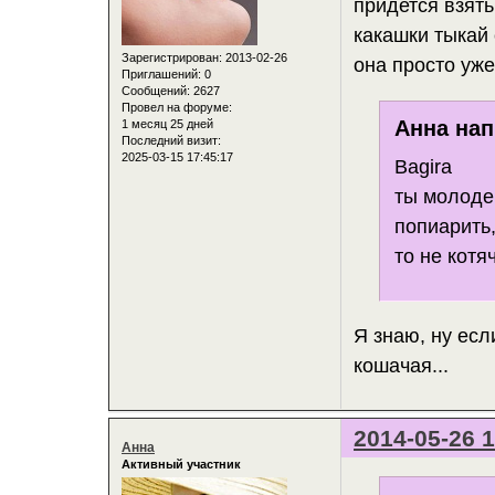
придется взять
какашки тыкай 
Зарегистрирован
: 2013-02-26
она просто уже 
Приглашений:
0
Сообщений:
2627
Провел на форуме:
Анна нап
1 месяц 25 дней
Последний визит:
2025-03-15 17:45:17
Bagira
ты молоде
попиарить,
то не котяч
Я знаю, ну если
кошачая...
2014-05-26 1
Анна
Активный участник