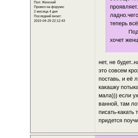
Пол:
Женский
проявляет.
Провел на форуме:
2 месяца 4 дня
ладно.чег
Последний визит:
2015-04-29 22:12:43
теперь всё
Подпись 
хочет женщ
нет, не будет.
это совсем кро
поставь, и её 
какашку потыка
мала))) если у
ванной, там ло
писать-какать 
придется поучит