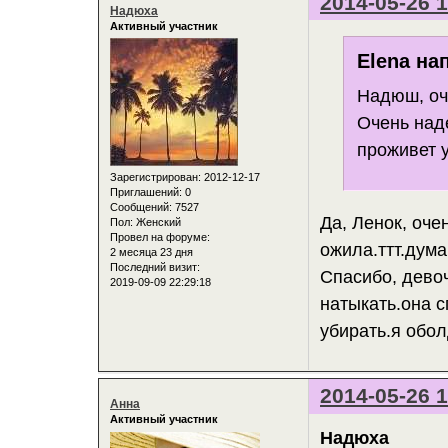
2014-05-26 1
Надюха
Активный участник
Elena на
Надюш, оче
Очень над
проживет у
Зарегистрирован
: 2012-12-17
Приглашений:
0
Сообщений:
7527
Да, Ленок, оче
Пол:
Женский
Провел на форуме:
ожила.ттт.дума
2 месяца 23 дня
Последний визит:
Спасибо, девоч
2019-09-09 22:29:18
натыкать.она 
убирать.я обо
2014-05-26 1
Анна
Активный участник
Надюха