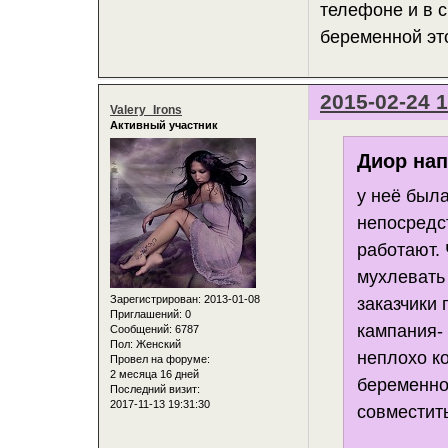
телефоне и в с
беременной эт
2015-02-24 1
Valery_Irons
Активный участник
Диор нап
у неё был
непосредст
работают.
мухлевать 
Зарегистрирован
: 2013-01-08
заказчики 
Приглашений:
0
кампания- 
Сообщений:
6787
Пол:
Женский
неплохо к
Провел на форуме:
2 месяца 16 дней
беременно
Последний визит:
2017-11-13 19:31:30
совместит