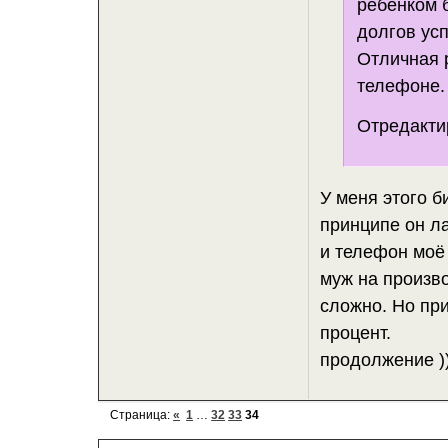
ребёнком б
долгов ус
Отличная 
телефоне.
Отредактир
У меня этого б
принципе он ла
и телефон моё
муж на произво
сложно. Но при
процент.
продолжение )
Страница:
«
1
…
32
33
34