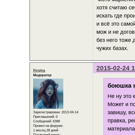
хотя считаю се
искать где про
и всё это само
мож и не догов
без него тоже
чужих базах.
2015-02-24 1
Regina
Модератор
боюшка н
Не ну это 
Может и по
завишу, в
Зарегистрирован
: 2013-04-14
Приглашений:
0
правка, р
Сообщений:
6388
Провел на форуме:
материалам
1 месяц 28 дней
Последний визит: