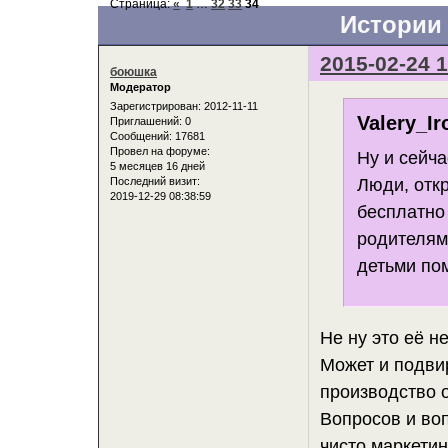
Страница:
«
1
…
32
33
34
Истории 
2015-02-24 1
боюшка
Модератор
Зарегистрирован
: 2012-11-11
Valery_Ir
Приглашений:
0
Сообщений:
17681
Провел на форуме:
Ну и сейча
5 месяцев 16 дней
Люди, отк
Последний визит:
2019-12-29 08:38:59
бесплатно 
родителям 
детьми пом
Не ну это её н
Может и подвир
производство о
Вопросов и воп
чисто маркетин