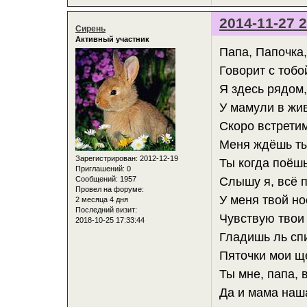
2014-11-27 2
Сирень
Активный участник
Папа, Папочка
Говорит с тоб
Я здесь рядом,
У мамули в жи
Скоро встретим
Меня ждёшь ты
Зарегистрирован
: 2012-12-19
Ты когда поёшь
Приглашений:
0
Сообщений:
1957
Слышу я, всё 
Провел на форуме:
У меня твой но
2 месяца 4 дня
Последний визит:
Чувствую твои 
2018-10-25 17:33:44
Гладишь ль спи
Пяточки мои ще
Ты мне, папа, 
Да и мама наш