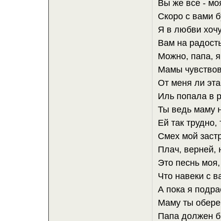
Вы же все - мо
Скоро с вами б
Я в любви хочу
Вам на радость
Можно, папа, 
Мамы чувствов
От меня ли эта
Иль попала в 
Ты ведь маму 
Ей так трудно,
Смех мой застр
Плач, верней, н
Это песнь моя,
Что навеки с в
А пока я подра
Маму ты обере
Папа должен б