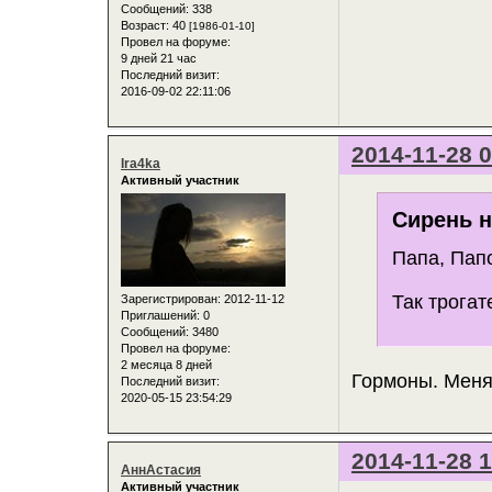
Сообщений:
338
Возраст:
40
[1986-01-10]
Провел на форуме:
9 дней 21 час
Последний визит:
2016-09-02 22:11:06
2014-11-28 0
Ira4ka
Активный участник
Сирень н
Папа, Пап
Так трога
Зарегистрирован
: 2012-11-12
Приглашений:
0
Сообщений:
3480
Провел на форуме:
2 месяца 8 дней
Гормоны. Меня 
Последний визит:
2020-05-15 23:54:29
2014-11-28 1
АннАстасия
Активный участник