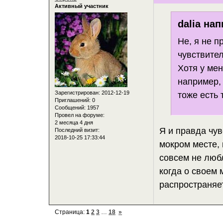
Активный участник
dalia нап
Не, я не п
чувствител
Хотя у мен
например, 
Зарегистрирован
: 2012-12-19
тоже есть
Приглашений:
0
Сообщений:
1957
Провел на форуме:
2 месяца 4 дня
Я и правда чув
Последний визит:
2018-10-25 17:33:44
мокром месте, 
совсем не люб
когда о своем 
распространяе
Страница:
1
2
3
…
18
»