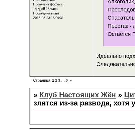
Алкоголик,
Провел на форуме:
Преследов
14 дней 23 часа
Последний визит:
Спасатель
2013-08-23 16:09:31
Простак -
Остается 
Идеально подхо
Следовательно,
Страница:
1
2
3
…
6
»
»
Клуб Настоящих Жён
»
Ци
злятся из-за развода, хотя