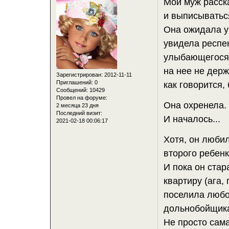
Мой муж расск
и выписываться
Она ожидала у
увидела респек
улыбающегося ч
на нее не держ
Зарегистрирован
: 2012-11-11
Приглашений:
0
как говорится,
Сообщений:
10429
Провел на форуме:
Она охренела.
2 месяца 23 дня
Последний визит:
И началось...
2021-02-18 00:06:17
Хотя, он любил
второго ребенк
И пока он стар
квартиру (ага,
поселила любов
дольнобойщик
Не просто сама