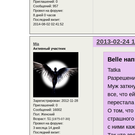
Приглашений:
0
Сообщений:
957
Провел на форуме:
8 дней 0 часов
Последний визит:
2014-08-02 02:41:52
2013-02-24 1
Mia
Активный участник
Belle нап
Tatka
Разрешени
Муж заткн
все, что е
Зарегистрирован
: 2012-11-28
перестала
Приглашений:
0
О том, что
Сообщений:
16002
Пол:
Женский
страшного 
Возраст:
51
[1975-07-30]
Провел на форуме:
с ними ка
3 месяца 14 дней
Последний визит:
Так что зв