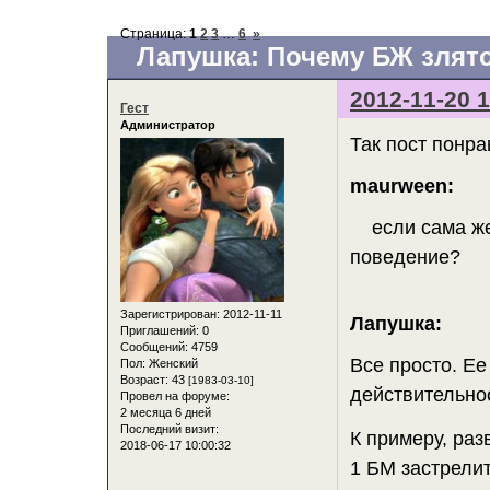
Страница:
1
2
3
…
6
»
Лапушка: Почему БЖ злятс
2012-11-20 1
Гест
Администратор
Так пост понра
maurween:
если сама жен
поведение?
Зарегистрирован
: 2012-11-11
Лапушка:
Приглашений:
0
Сообщений:
4759
Все просто. Ее
Пол:
Женский
Возраст:
43
[1983-03-10]
действительно
Провел на форуме:
2 месяца 6 дней
Последний визит:
К примеру, раз
2018-06-17 10:00:32
1 БМ застрелит