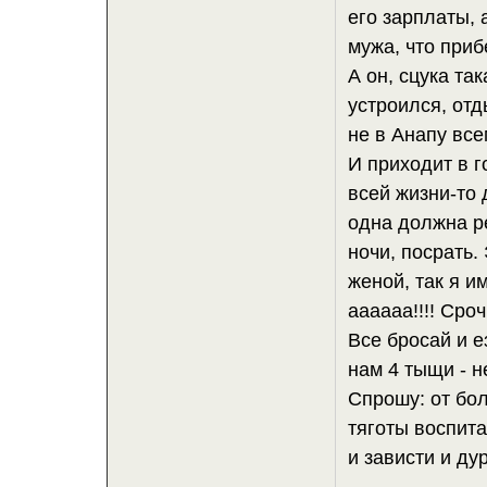
его зарплаты, 
мужа, что при
А он, сцука та
устроился, отд
не в Анапу вс
И приходит в 
всей жизни-то 
одна должна р
ночи, посрать.
женой, так я и
аааааа!!!! Сро
Все бросай и е
нам 4 тыщи - н
Спрошу: от бо
тяготы воспита
и зависти и ду