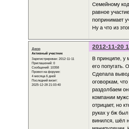
Семейному код
равное участие
попринимает у
Ну а что из это
2012-11-20 1
Диор
Активный участник
В принципе, у 
Зарегистрирован
: 2012-11-11
Приглашений:
0
его попугать. 
Сообщений:
10358
Провел на форуме:
Сделала вывод
4 месяца 6 дней
Последний визит:
оговоркам, что
2025-12-28 21:03:40
раздолбаем он
компании мужск
отрицает, но к
руках у бж был
винился, шёл н
манипуляции. Н