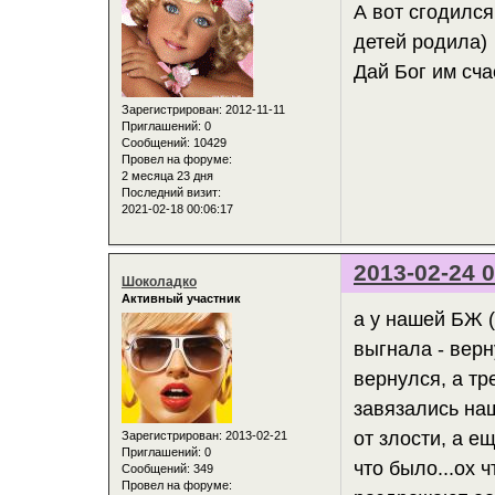
А вот сгодился
детей родила)
Дай Бог им сча
Зарегистрирован
: 2012-11-11
Приглашений:
0
Сообщений:
10429
Провел на форуме:
2 месяца 23 дня
Последний визит:
2021-02-18 00:06:17
2013-02-24 0
Шоколадко
Активный участник
а у нашей БЖ 
выгнала - верн
вернулся, а тр
завязались на
от злости, а ещ
Зарегистрирован
: 2013-02-21
Приглашений:
0
что было...ох ч
Сообщений:
349
Провел на форуме: