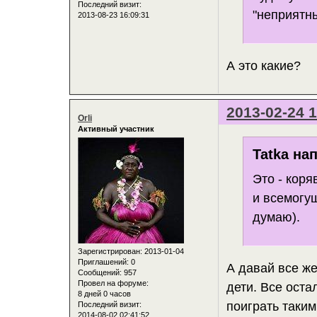
Последний визит:
"неприятны
2013-08-23 16:09:31
А это какие?
2013-02-24 1
Orli
Активный участник
Tatka нап
Это - кор
и всемогущ
думаю).
Зарегистрирован
: 2013-01-04
Приглашений:
0
А давай все же
Сообщений:
957
Провел на форуме:
дети. Все оста
8 дней 0 часов
поиграть таки
Последний визит:
2014-08-02 02:41:52