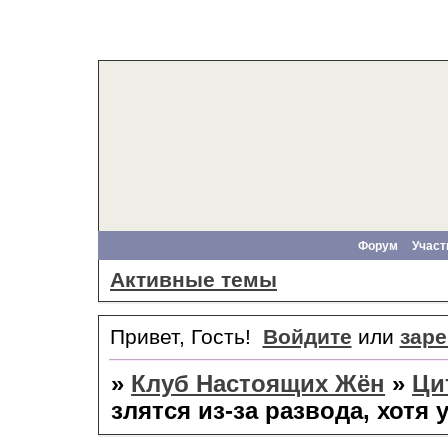
Форум
Участ
Активные темы
Привет, Гость!
Войдите
или
заре
»
Клуб Настоящих Жён
»
Ци
злятся из-за развода, хотя