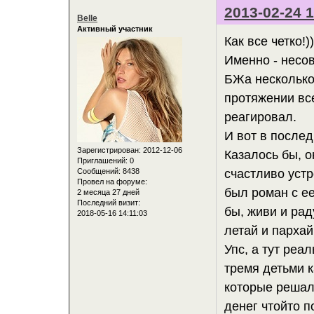
2013-02-24 1
Belle
Активный участник
Как все четко!)
Именно - несо
БЖа несколько
протяжении все
реагировал.
И вот в послед
Зарегистрирован
: 2012-12-06
Казалось бы, о
Приглашений:
0
Сообщений:
8438
счастливо устр
Провел на форуме:
был роман с е
2 месяца 27 дней
Последний визит:
бы, живи и рад
2018-05-16 14:11:03
летай и пархай
Упс, а тут реа
тремя детьми к
которые решал 
денег чтойто п