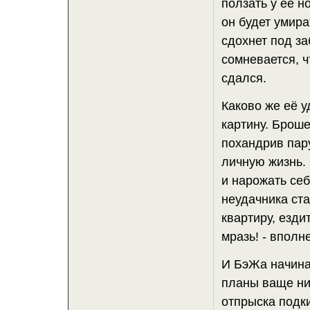
ползать у её н
он будет умира
сдохнет под за
сомневается, 
сдался.
Каково же её 
картину. Броше
похандрив пар
личную жизнь. 
и нарожать себ
неудачника ст
квартиру, езди
мразь! - вполн
И БэЖа начина
планы ваще ни
отпрыска подки