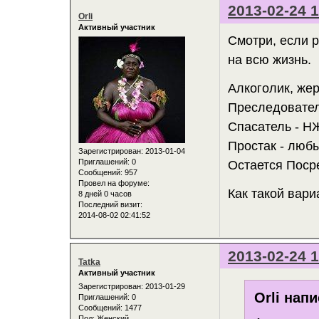
2013-02-24 1
Orli
Активный участник
Смотри, если р
на всю жизнь.
Алкоголик, жер
Преследовател
Спасатель - Н
Простак - люб
Зарегистрирован
: 2013-01-04
Приглашений:
0
Остается Посре
Сообщений:
957
Провел на форуме:
Как такой вари
8 дней 0 часов
Последний визит:
2014-08-02 02:41:52
2013-02-24 1
Tatka
Активный участник
Зарегистрирован
: 2013-01-29
Orli напи
Приглашений:
0
Сообщений:
1477
Пол:
Женский