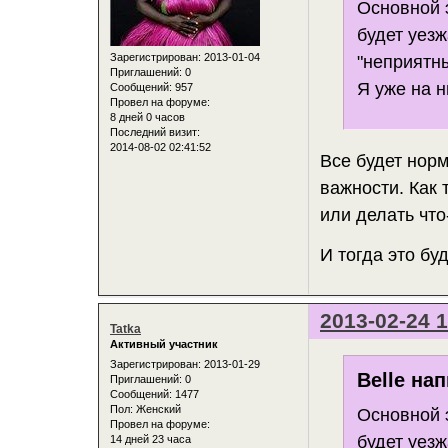
Основной э
будет уез
Зарегистрирован
: 2013-01-04
"неприятны
Приглашений:
0
Я уже на н
Сообщений:
957
Провел на форуме:
8 дней 0 часов
Последний визит:
2014-08-02 02:41:52
Все будет нор
важности. Как 
или делать что
И тогда это бу
2013-02-24 1
Tatka
Активный участник
Зарегистрирован
: 2013-01-29
Belle нап
Приглашений:
0
Сообщений:
1477
Пол:
Женский
Основной э
Провел на форуме:
будет уез
14 дней 23 часа