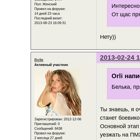
Пол:
Женский
Интересно,
Провел на форуме:
От щас пря
14 дней 23 часа
Последний визит:
2013-08-23 16:09:31
Нету))
2013-02-24 1
Belle
Активный участник
Orli напи
Белька, п
Ты знаешь, я о
станет боевико
Зарегистрирован
: 2012-12-06
Приглашений:
0
Основной этап 
Сообщений:
8438
Провел на форуме:
уезжать на ПМ
2 месяца 27 дней