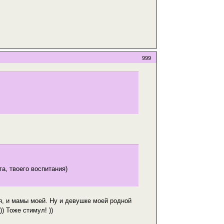
999
га, твоего воспитания)
моя, и мамы моей. Ну и девушке моей родной
) Тоже стимул! ))