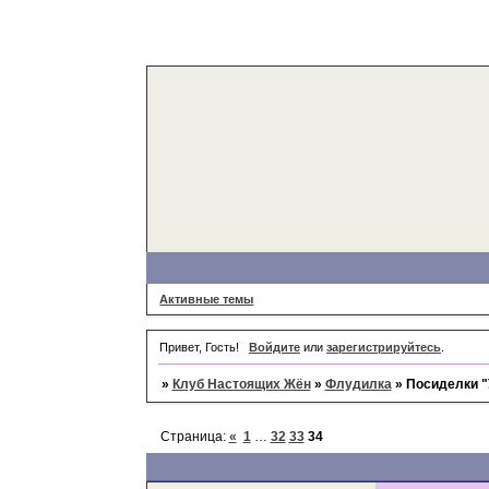
Активные темы
Привет, Гость!
Войдите
или
зарегистрируйтесь
.
»
Клуб Настоящих Жён
»
Флудилка
»
Посиделки "
Страница:
«
1
…
32
33
34