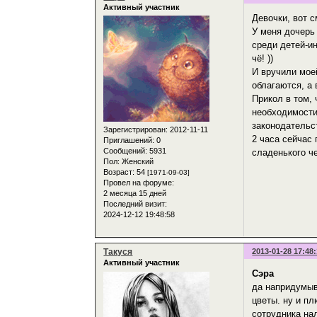
Активный участник
Девочки, вот с
У меня дочерь
среди детей-ин
чё! ))
И вручили мое
облагаются, а 
Прикол в том,
необходимости
законодательс
Зарегистрирован
: 2012-11-11
2 часа сейчас
Приглашений:
0
Сообщений:
5931
сладенького че
Пол:
Женский
Возраст:
54
[1971-09-03]
Провел на форуме:
2 месяца 15 дней
Последний визит:
2024-12-12 19:48:58
Такуся
2013-01-28 17:48
Активный участник
Сэра
да напридумыв
цветы. ну и пл
сотрудника нал