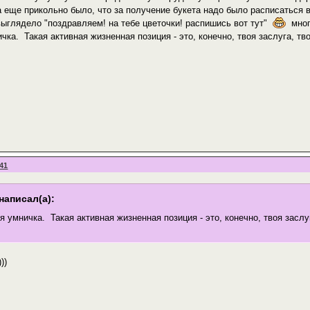
а еще прикольно было, что за получение букета надо было расписаться
 выглядело "поздравляем! на тебе цветочки! распишись вот тут"
много
чка. Такая активная жизненная позиция - это, конечно, твоя заслуга, тв
:41
написал(а):
я умничка. Такая активная жизненная позиция - это, конечно, твоя заслу
))