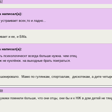
:57
 написал(а):
 устраивает всех,то и ладно...
вает и ее, и БМа.
 написал(а):
ь психологическт всегда больше нужна. чем отец.
ж не куклёнок. на выходные брать поиграться.
 шокировало. Мамо по гулянкам, спортзалам, дискотекам, а дите четыр
:59
ужики помнили больше, что они отцы, они бы и к НЖ в дом детей не тян