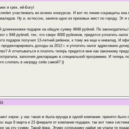
мех и грех, ей-Богу!
 любит участвовать во всяких конкурсах. И вот по линии соцзащиты она
валидов. Ну и, естессно, заняла одно из призовых мест по городу. Эт 
й длинноножке подарок на общую сумму 4848 рублей. По законодательс
вот с 848 рублей, тех, что сверх 4000 рубликов, придется уплатить нало
 что подарок получил 13-летний ребенок, к тому же еще и инвалид. И оф
 продекларировать доходы за 2012 г. и уплатить налог адресовано дочер
тво? А отчитываться и платить теперь придется мне как законному пре
 потратила, заполняя декларацию в специальной программке. И теперь по
го слопать в награду себе самой? ))
:15
ают херни. у нас такая ж была ерунда в одной компании. принято было 
юс еще 8 марта и 23 февраля от компании подарки. так вот таже система
ог на эту сумму. Такой бред. Этому сотруднику нафиг не упали те подар