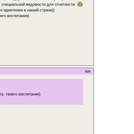
 в специальной ведомости для отчетности
 идиотизма в нашей стране))
оего воспитания)
998
га, твоего воспитания)