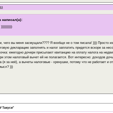
:53
 написал(а):
)))))))))
, чего вы меня засмущали???? Я вообще не о том писала! )))) Просто и
говую декларацию заполнять и налог заплатить придется вскоре за нес
вочка: ежегодно дочери присылают квитанцию на оплату налога на недвиж
ри этом налоговый вычет ей не полагается. Вот интересно: доходов дочь
 (я за неё), а вычеты налоговые - хренушки, потому что не работает и 
ысл? )))
У Такуси"