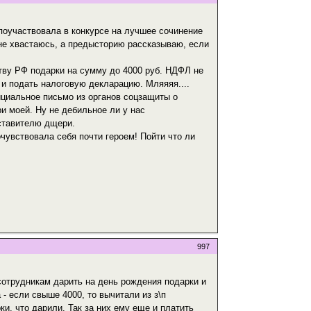
 поучаствовала в конкурсе на лучшее сочинение
я не хвастаюсь, а предысторию рассказываю, если
тву РФ подарки на сумму до 4000 руб. НДФЛ не
г и подать налоговую декларацию. Мляяяя....
ициальное письмо из органов соцзащиты о
и моей. Ну не дебильное ли у нас
дставителю дщери.
чувствовала себя почти героем! Пойти что ли
997
сотрудникам дарить на день рождения подарки и
 - если свыше 4000, то вычитали из з\п
ки, что дарили. Так за них ему еще и платить