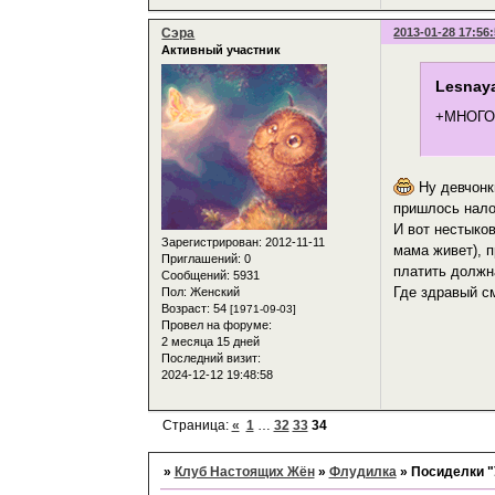
Сэра
2013-01-28 17:56
Активный участник
Lesnaya
+МНОГО ))
Ну девчонки
пришлось нало
И вот нестыко
Зарегистрирован
: 2012-11-11
мама живет), п
Приглашений:
0
платить должна
Сообщений:
5931
Где здравый см
Пол:
Женский
Возраст:
54
[1971-09-03]
Провел на форуме:
2 месяца 15 дней
Последний визит:
2024-12-12 19:48:58
Страница:
«
1
…
32
33
34
»
Клуб Настоящих Жён
»
Флудилка
»
Посиделки "