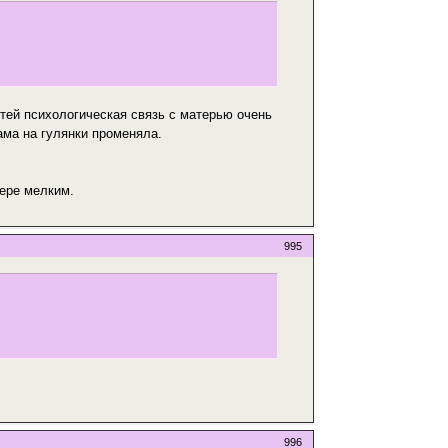
етей психологическая связь с матерью очень
ама на гулянки променяла.
мере мелким.
995
996