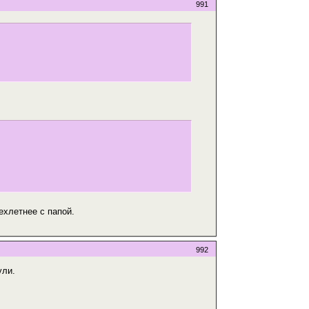
991
ехлетнее с папой.
992
ули.