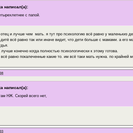
а написал(а):
етырехлетнее с папой.
 отец и лучше чем мать. я тут про психологию всё равно у маленькиз д
дитё всё равно так или иначе видит, что дети больше с мамами. а его м
удья.
 лучше конечно когда полностью психологически к этому готова.
 всё равно покалеченные какие то. им всё таки мать нужна. по крайней 
:08
а написал(а):
там НЖ. Скорей всего нет,
:03