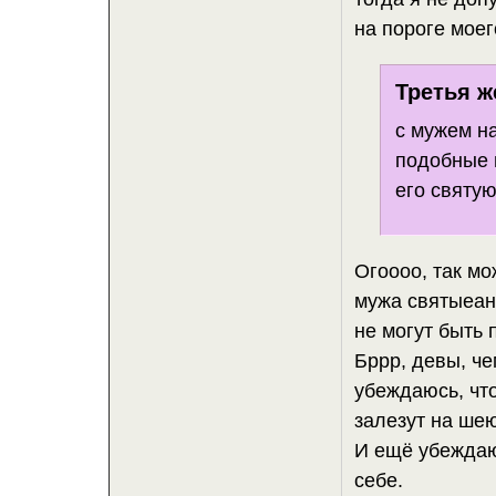
на пороге моег
Третья ж
с мужем на
подобные 
его святую
Огоооо, так м
мужа святыеан
не могут быть
Бррр, девы, ч
убеждаюсь, что
залезут на ше
И ещё убеждаюс
себе.