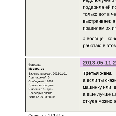
недополучили о
подарила ей по
только вот в ч
выстраивает. а
правилам их и
а вообще - кон
работаю в это
2013-05-11 2
боюшка
Модератор
Третья жена
Зарегистрирован
: 2012-11-11
Приглашений:
0
а если ты скаж
Сообщений:
17681
Провел на форуме:
машинку или ещ
5 месяцев 16 дней
Последний визит:
а ещё лучше ш
2019-12-29 08:38:59
откуда можно э
Страница:
«
1
2
3
4
5
»