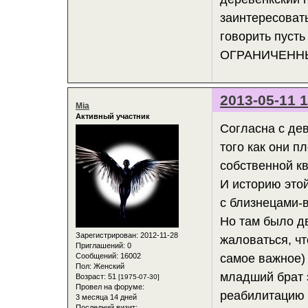
заинтересоват
говорить пусть
ОГРАНИЧЕННЫ
2013-05-11 1
Mia
Активный участник
Согласна с дев
того как они п
собственной к
И историю это
с близнецами-
Но там было д
Зарегистрирован
: 2012-11-28
жаловаться, чт
Приглашений:
0
Сообщений:
16002
самое важное)
Пол:
Женский
младший брат э
Возраст:
51
[1975-07-30]
Провел на форуме:
реабилитацию р
3 месяца 14 дней
Последний визит: