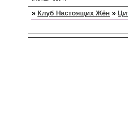
»
Клуб Настоящих Жён
»
Ци