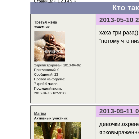
Страница:
«
1
2
3
4
5
»
Кто та
2013-05-10 2
Третья жена
Участник
хаха три раза)
"потому что ни
Зарегистрирован
: 2013-04-02
Приглашений:
0
Сообщений:
23
Провел на форуме:
7 дней 9 часов
Последний визит:
2016-04-16 18:59:08
2013-05-11 0
Marina
Активный участник
девочки,охрене
ярковыраженны