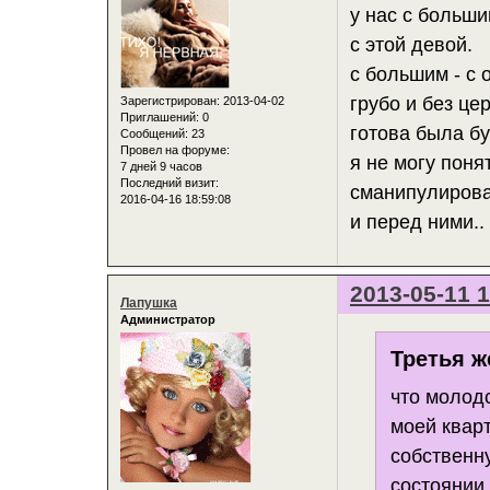
у нас с больш
с этой девой.
с большим - с 
грубо и без це
Зарегистрирован
: 2013-04-02
Приглашений:
0
готова была бу
Сообщений:
23
Провел на форуме:
я не могу поня
7 дней 9 часов
Последний визит:
сманипулирова
2016-04-16 18:59:08
и перед ними..
2013-05-11 1
Лапушка
Администратор
Третья ж
что молод
моей кварт
собственну
состоянии 