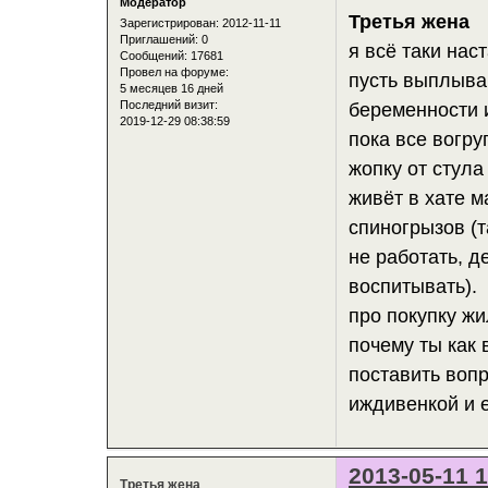
Модератор
Третья жена
Зарегистрирован
: 2012-11-11
Приглашений:
0
я всё таки нас
Сообщений:
17681
Провел на форуме:
пусть выплываю
5 месяцев 16 дней
Последний визит:
беременности и
2019-12-29 08:38:59
пока все вогру
жопку от стула
живёт в хате м
спиногрызов (т
не работать, д
воспитывать).
про покупку ж
почему ты как
поставить воп
иждивенкой и 
2013-05-11 1
Третья жена