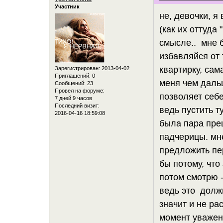
Участник
не, девочки, я
(как их оттуда 
смысле.. мне б
избавляйся от 
квартирку, сама
Зарегистрирован
: 2013-04-02
Приглашений:
0
меня чем даль
Сообщений:
23
Провел на форуме:
позволяет себ
7 дней 9 часов
Последний визит:
ведь пустить т
2016-04-16 18:59:08
была пара пре
падчерицы. мне
предложить пе
бы потому, что
потом смотрю -
ведь это долж
значит и не рас
момент уважени