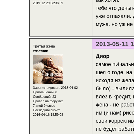
2019-12-29 08:38:59
тебе что деньг
уже отпахали. 
мужа. но уж не
2013-05-11 1
Третья жена
Участник
Диор
самое пИчально
шел о годе. на 
исходя из жела
было) - вылила
Зарегистрирован
: 2013-04-02
Приглашений:
0
влез в кредит,
Сообщений:
23
Провел на форуме:
жена - не работ
7 дней 9 часов
Последний визит:
им (и нам) рис
2016-04-16 18:59:08
свои корректив
не будет работ