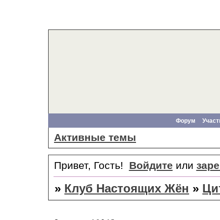
Форум
Участ
Активные темы
Привет, Гость!
Войдите
или
заре
»
Клуб Настоящих Жён
»
Ци