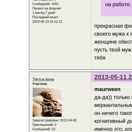
на работе,
Сообщений:
4261
Провел на форуме:
1 месяц 7 дней
Последний визит:
2023-05-23 01:51:12
прекрасная фи
своего мужа к 
женщине обеспе
пусть твой му
тебя
2013-05-11 2
Третья жена
Участник
maurween
да-да)) только
меркантильным
он ничего таког
когнитивный ди
Зарегистрирован
: 2013-04-02
Приглашений:
0
именно это, ил
Сообщений:
23