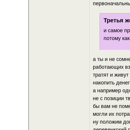
первоначальный
Третья ж
и самое пр
потому как
а ты и не сомн
работающих вз
тратят и живу
накопить дене
а например одн
не с позиции т
бы вам не пом
могли их потра
ну положим до
деревенкский п