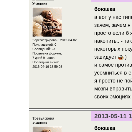
Участник
боюшка
а вот у нас тип
зачем, зачем я
просто если б 
накопить.. - та
Зарегистрирован
: 2013-04-02
Приглашений:
0
некоторых покуп
Сообщений:
23
Провел на форуме:
завидует
)
7 дней 9 часов
Последний визит:
и самое против
2016-04-16 18:59:08
усомниться в е
я просто не по
мозги вправить
своих эмоция
2013-05-11 1
Третья жена
Участник
боюшка