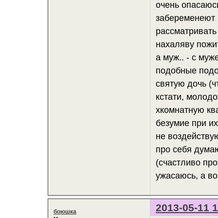
очень опасаюс
забеременеют -
рассматривать 
нахаляву пожи
а муж.. - с муж
подобные подо
святую дочь (ч
кстати, молодо
хкомнатную ква
безумие при их
не воздействую
про себя думаю
(счастливо про
ужасаюсь, а во
2013-05-11 1
боюшка