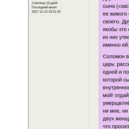
2 месяца 16 дней
сына («зас
Последний визит:
2017-11-13 19:31:30
ее живого 
своего. Д
якобы это 
из них ут
именно ей
Соломон ве
царь: расс
одной и п
которой с
внутреннос
мой! отдай
умерщвляйт
ни мне, ни
двух женщи
что просил