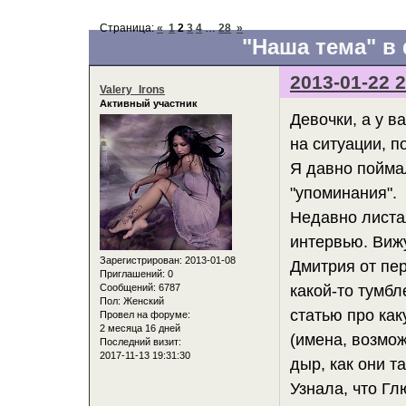
Страница:
«
1
2
3
4
…
28
»
"Наша тема" в
2013-01-22 2
Valery_Irons
Активный участник
Девочки, а у в
на ситуации, п
Я давно поймал
"упоминания".
Недавно листал
интервью. Вижу
Зарегистрирован
: 2013-01-08
Дмитрия от пер
Приглашений:
0
Сообщений:
6787
какой-то тумбл
Пол:
Женский
статью про ка
Провел на форуме:
2 месяца 16 дней
(имена, возмож
Последний визит:
2017-11-13 19:31:30
дыр, как они та
Узнала, что Гл