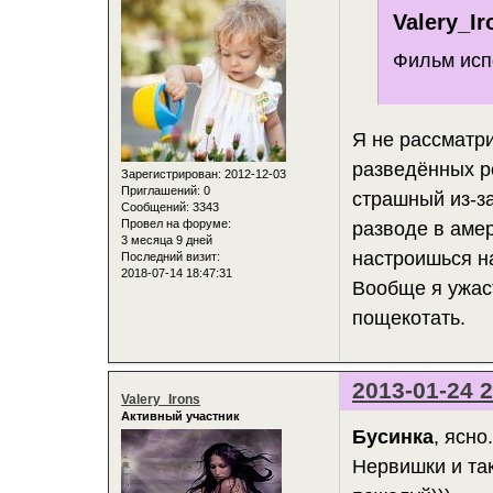
Valery_Ir
Фильм исп
Я не рассматр
разведённых ро
Зарегистрирован
: 2012-12-03
Приглашений:
0
страшный из-за
Сообщений:
3343
Провел на форуме:
разводе в амер
3 месяца 9 дней
настроишься н
Последний визит:
2018-07-14 18:47:31
Вообще я ужас
пощекотать.
2013-01-24 2
Valery_Irons
Активный участник
Бусинка
, ясн
Нервишки и так