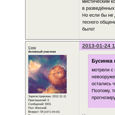
мистическим к
в разведённых 
Но если бы не 
тесного общени
было!
2013-01-24 1
Сэра
Активный участник
Бусинка 
мотрели с 
невооруже
остались ч
Поэтому, т
Зарегистрирован
: 2012-11-11
прогнозир
Приглашений:
0
Сообщений:
5931
Пол:
Женский
Возраст:
54
[1971-09-03]