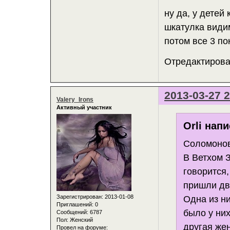
ну да, у детей
шкатулка види
потом все 3 пок
Отредактирован
2013-03-27 2
Valery_Irons
Активный участник
Orli напи
Соломонов
В Ветхом З
говорится
пришли дв
Зарегистрирован
: 2013-01-08
Одна из ни
Приглашений:
0
было у ни
Сообщений:
6787
Пол:
Женский
другая же
Провел на форуме: