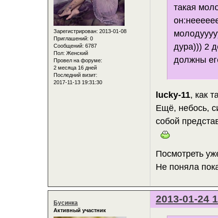
такая моло
он:неееее
Зарегистрирован
: 2013-01-08
молодууу
Приглашений:
0
дура))) 2 
Сообщений:
6787
Пол:
Женский
должны ег
Провел на форуме:
2 месяца 16 дней
Последний визит:
2017-11-13 19:31:30
lucky-11
, как 
Ещё, небось, с
собой предста
Посмотреть уже
Не поняла пока
2013-01-24 1
Бусинка
Активный участник