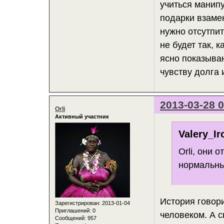
учиться манип
подарки взамен
нужно отсутпит
не будет так, 
ясно показываю
чувству долга 
2013-03-28 0
Orli
Активный участник
Valery_Ir
Orli, они 
нормальны
История говор
Зарегистрирован
: 2013-01-04
Приглашений:
0
человеком. А с
Сообщений:
957