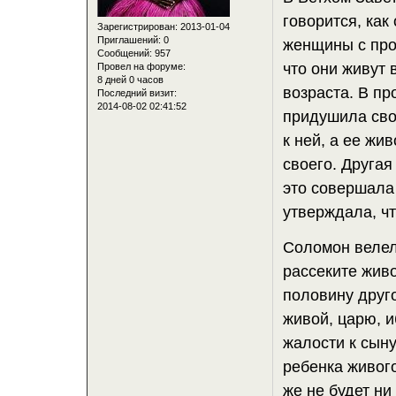
говорится, ка
Зарегистрирован
: 2013-01-04
Приглашений:
0
женщины с прос
Сообщений:
957
что они живут 
Провел на форуме:
8 дней 0 часов
возраста. В п
Последний визит:
2014-08-02 02:41:52
придушила сво
к ней, а ее жи
своего. Друга
это совершала 
утверждала, ч
Соломон велел 
рассеките живо
половину друг
живой, царю, и
жалости к сыну
ребенка живого
же не будет ни