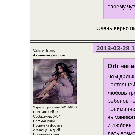
своему чув
Очень верно п
2013-03-28 1
Valery_Irons
Активный участник
Orli напи
Чем дальш
настоящей
любовь тре
ребенок не
Зарегистрирован
: 2013-01-08
понимание
Приглашений:
0
выманиват
Сообщений:
6787
Пол:
Женский
и любовь. 
Провел на форуме:
2 месяца 16 дней
дать возмо
Последний визит: