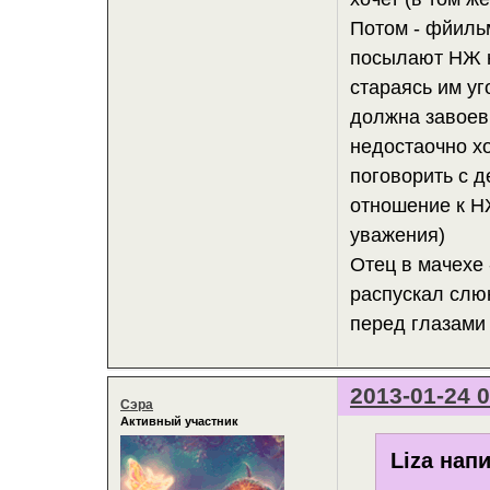
Потом - фйильм
посылают НЖ на
стараясь им уг
должна завоевы
недостаочно х
поговорить с д
отношение к НЖ
уважения)
Отец в мачехе 
распускал слю
перед глазами
2013-01-24 0
Сэра
Активный участник
Liza напи