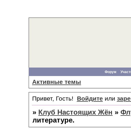
Форум
Участ
Активные темы
Привет, Гость!
Войдите
или
заре
»
Клуб Настоящих Жён
»
Фл
литературе.