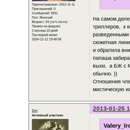
Зарегистрирован
: 2012-11-11
Приглашений:
0
Сообщений:
5931
Пол:
Женский
На самом деле
Возраст:
54
[1971-09-03]
триллеров, к 
Провел на форуме:
2 месяца 15 дней
разведенными с
Последний визит:
2024-12-12 19:48:58
сюжетная лини
и обратила вн
папаша забирае
выхи, а БЖ с 
обычно. ))
Отношения чле
мистическую и
2013-01-25 1
Din
Активный участник
Valery_Ir