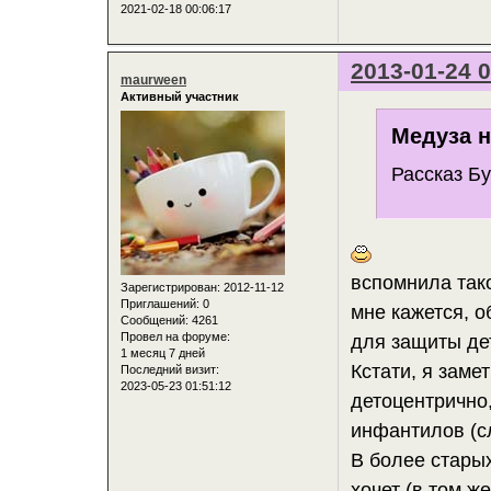
2021-02-18 00:06:17
2013-01-24 0
maurween
Активный участник
Медуза н
Рассказ Бу
вспомнила тако
Зарегистрирован
: 2012-11-12
Приглашений:
0
мне кажется, 
Сообщений:
4261
Провел на форуме:
для защиты дет
1 месяц 7 дней
Кстати, я заме
Последний визит:
2023-05-23 01:51:12
детоцентрично
инфантилов (с
В более старых
хочет (в том же