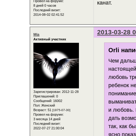
Провел на форуме:
канат.
8 дней 0 часов
Последний визит:
2014-08-02 02:41:52
2013-03-28 0
Mia
Активный участник
Orli напи
Чем дальш
настоящей
любовь тре
ребенок не
Зарегистрирован
: 2012-11-28
понимание
Приглашений:
0
выманиват
Сообщений:
16002
Пол:
Женский
и любовь. 
Возраст:
51
[1975-07-30]
Провел на форуме:
дать возмо
3 месяца 14 дней
Последний визит:
так, как б
2022-07-27 21:00:04
ясно показ