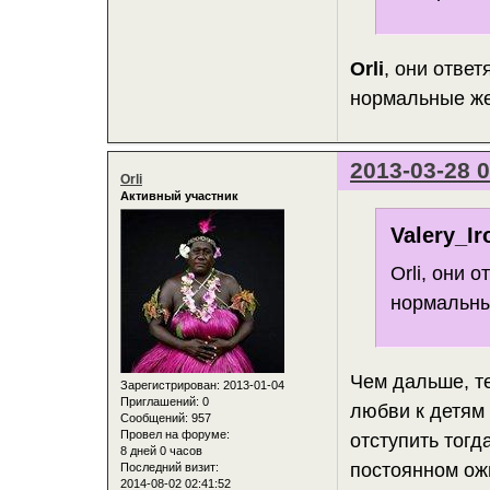
Orli
, они ответ
нормальные же
2013-03-28 0
Orli
Активный участник
Valery_Ir
Orli, они 
нормальны
Чем дальше, т
Зарегистрирован
: 2013-01-04
Приглашений:
0
любви к детям 
Сообщений:
957
Провел на форуме:
отступить тогд
8 дней 0 часов
постоянном ож
Последний визит:
2014-08-02 02:41:52