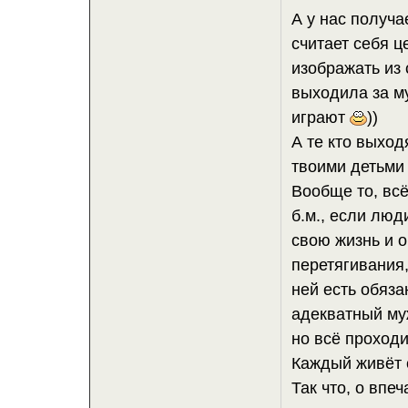
А у нас получа
считает себя 
изображать из 
выходила за му
играют
))
А те кто выход
твоими детьми 
Вообще то, всё
б.м., если лю
свою жизнь и 
перетягивания,
ней есть обяза
адекватный муж
но всё проход
Каждый живёт 
Так что, о впе