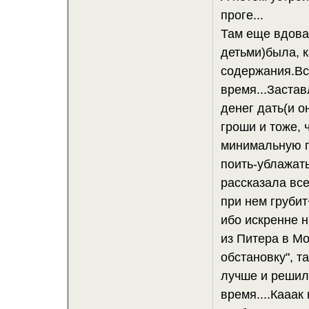
проге...
Там еще вдова
детьми)была, к
содержания.Вс
время...Заста
денег дать(и о
гроши и тоже, 
минимальную пл
поить-ублажат
рассказала все
при нем грубит
ибо искренне н
из Питера в М
обстановку", т
лучше и решил
время....Кааак