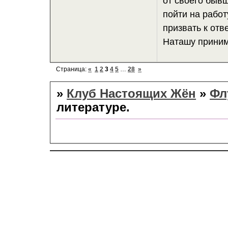
от своего быв
пойти на работ
призвать к от
Наташу принима
Страница:
«
1
2
3
4
5
…
28
»
»
Клуб Настоящих Жён
»
Фл
литературе.