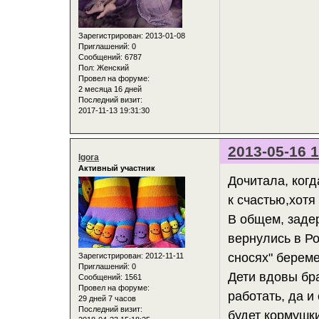
Зарегистрирован
: 2013-01-08
Приглашений:
0
Сообщений:
6787
Пол:
Женский
Провел на форуме:
2 месяца 16 дней
Последний визит:
2017-11-13 19:31:30
2013-05-16 1
Igora
Активный участник
Дочитала, когд
к счастью,хотя
В общем, задер
вернулись в Р
сносях" берем
Зарегистрирован
: 2012-11-11
Приглашений:
0
Дети вдовы бра
Сообщений:
1561
Провел на форуме:
работать, да и
29 дней 7 часов
Последний визит:
будет кормушки