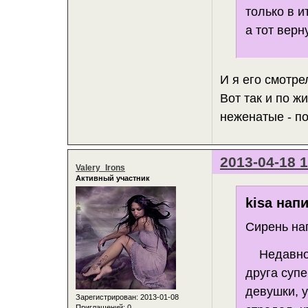
только в и
а тот верн
И я его смотре
Вот так и по ж
неженатые - п
2013-04-18 1
Valery_Irons
Активный участник
kisa напи
Сирень на
Недавно с
друга суп
девушки, у
Зарегистрирован
: 2013-01-08
Приглашений:
0