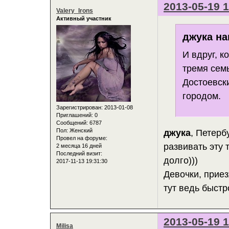
2013-05-19 1
Valery_Irons
Активный участник
джука на
И вдруг, к
тремя сем
Достоевски
городом.
Зарегистрирован
: 2013-01-08
Приглашений:
0
Сообщений:
6787
Пол:
Женский
джука
, Петерб
Провел на форуме:
развивать эту 
2 месяца 16 дней
Последний визит:
долго)))
2017-11-13 19:31:30
Девочки, приез
тут ведь быстр
2013-05-19 1
Milisa