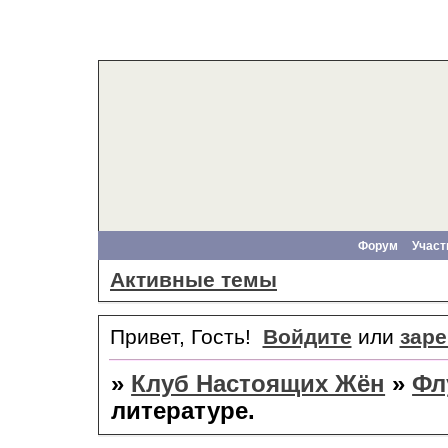
Форум
Участ
Активные темы
Привет, Гость!
Войдите
или
заре
»
Клуб Настоящих Жён
»
Фл
литературе.