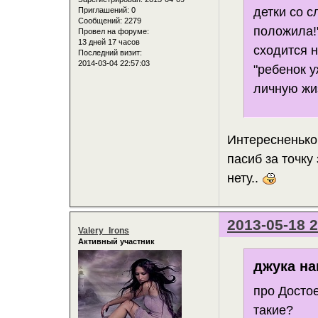
детки со с
Приглашений:
0
Сообщений:
2279
положила!
Провел на форуме:
13 дней 17 часов
сходится н
Последний визит:
2014-03-04 22:57:03
"ребенок у
личную жиз
Интересненько 
пасиб за точку
нету..
2013-05-18 2
Valery_Irons
Активный участник
джука на
про Достое
такие?