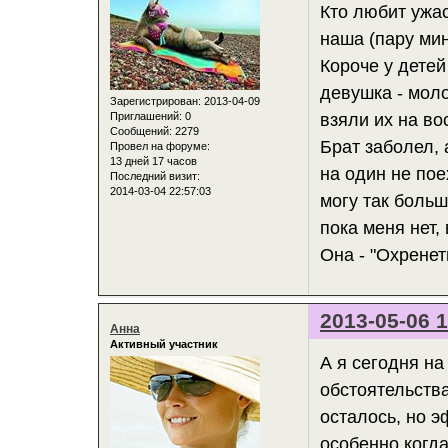
Кто любит ужа
наша (пару мин
Короче у детей
девушка - мол
Зарегистрирован
: 2013-04-09
Приглашений:
0
взяли их на во
Сообщений:
2279
Брат заболел, 
Провел на форуме:
13 дней 17 часов
на один не пое
Последний визит:
2014-03-04 22:57:03
могу так больш
пока меня нет,
Она - "Охренет
2013-05-06 1
Анна
Активный участник
А я сегодня н
обстоятельства
осталось, но 
особенно когд