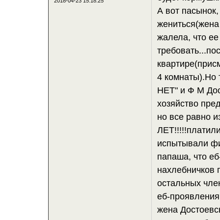
2018-04-23 15:18:25
А вот пасынок,
жениться(жена 
жалела, что ее
требовать...по
квартире(прис
4 комнаты).Но 
НЕТ" и Ф М До
хозяйство пред
но все равно и
ЛЕТ!!!!!платил
испытывали фин
папаша, что еб
нахлебничков п
остальных чле
еб-проявления 
жена Достоевск