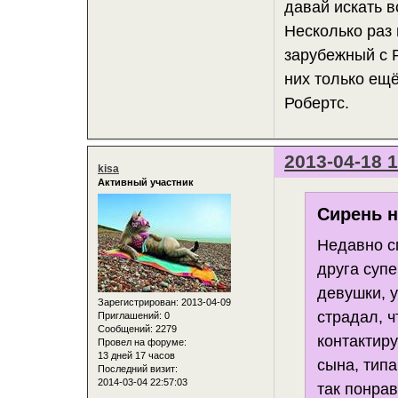
давай искать в
Несколько раз
зарубежный с Р
них только ещё
Робертс.
2013-04-18 1
kisa
Активный участник
Сирень н
Недавно с
друга суп
девушки, у
Зарегистрирован
: 2013-04-09
страдал, ч
Приглашений:
0
Сообщений:
2279
контактиру
Провел на форуме:
13 дней 17 часов
сына, типа
Последний визит:
2014-03-04 22:57:03
так понрав