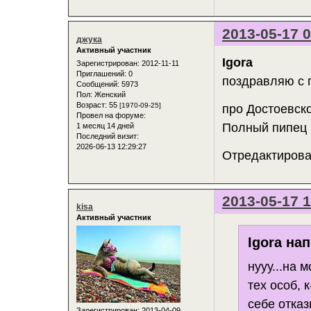
2013-05-17 0
джука
Активный участник
Igora
Зарегистрирован
: 2012-11-11
Приглашений:
0
поздравляю с 
Сообщений:
5973
Пол:
Женский
Возраст:
55
[1970-09-25]
про Достоевско
Провел на форуме:
Полный пипец 
1 месяц 14 дней
Последний визит:
2026-06-13 12:29:27
Отредактирован
2013-05-17 1
kisa
Активный участник
Igora нап
нууу...на 
тех особ, 
себе отка
Зарегистрирован
: 2013-04-09