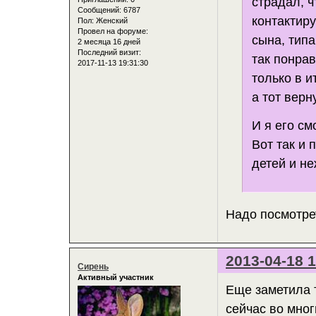
страдал, ч
Сообщений:
6787
контактиру
Пол:
Женский
Провел на форуме:
сына, типа
2 месяца 16 дней
Последний визит:
так понрав
2017-11-13 19:31:30
только в и
а тот верн
И я его см
Вот так и 
детей и н
Надо посмотрет
2013-04-18 1
Сирень
Активный участник
Еще заметила 
сейчас во мно