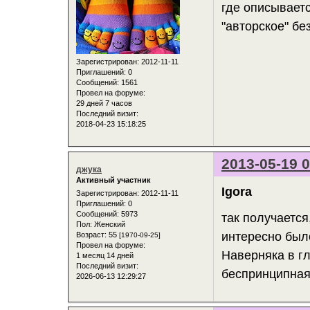
где описываетс
"авторское" бе
Зарегистрирован
: 2012-11-11
Приглашений:
0
Сообщений:
1561
Провел на форуме:
29 дней 7 часов
Последний визит:
2018-04-23 15:18:25
2013-05-19 0
джука
Активный участник
Igora
Зарегистрирован
: 2012-11-11
Приглашений:
0
Сообщений:
5973
так получается
Пол:
Женский
интересно было
Возраст:
55
[1970-09-25]
Провел на форуме:
Наверняка в гл
1 месяц 14 дней
Последний визит:
беспринципная
2026-06-13 12:29:27