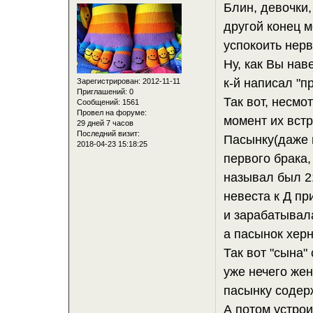
Блин, девочки,
другой конец м
успокоить нерв
Ну, как Вы нав
к-й написал "п
Зарегистрирован
: 2012-11-11
Приглашений:
0
Так вот, несмо
Сообщений:
1561
Провел на форуме:
момент их встре
29 дней 7 часов
Последний визит:
Пасынку(даже н
2018-04-23 15:18:25
первого брака,
называл был 21
невеста к Д пр
и зарабатывала
а пасынок херн
Так вот "сына"
уже нечего жен
пасынку содер
А потом устро