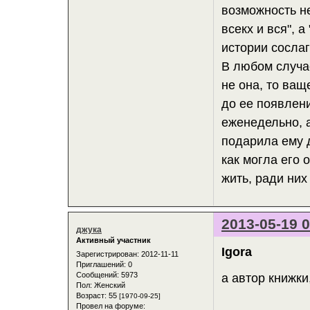
возможность не
всекх и вся", а
истории сосла
В любом случа
не она, то ващ
до ее появлени
еженедельно, 
подарила ему 
как могла его 
жить, ради них 
2013-05-19 0
джука
Активный участник
Igora
Зарегистрирован
: 2012-11-11
Приглашений:
0
Сообщений:
5973
а автор книжки,
Пол:
Женский
Возраст:
55
[1970-09-25]
Провел на форуме: