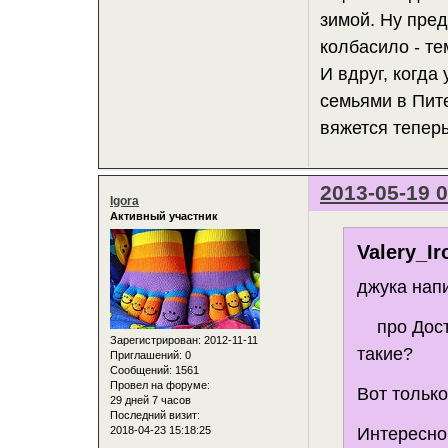
зимой. Ну пред
колбасило - те
И вдруг, когда
семьями в Пите
вяжется теперь
2013-05-19 0
Igora
Активный участник
Valery_Ir
джука напи
про Досто
Зарегистрирован
: 2012-11-11
такие?
Приглашений:
0
Сообщений:
1561
Провел на форуме:
Вот только
29 дней 7 часов
Последний визит:
2018-04-23 15:18:25
Интересно