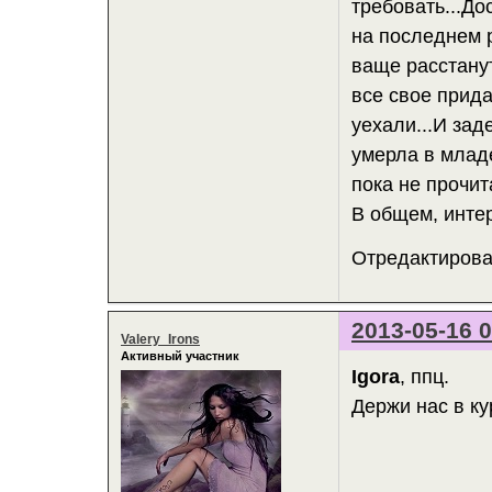
требовать...До
на последнем р
ваще расстану
все свое прид
уехали...И зад
умерла в млад
пока не прочит
В общем, интер
Отредактирован
2013-05-16 0
Valery_Irons
Активный участник
Igora
, ппц.
Держи нас в ку