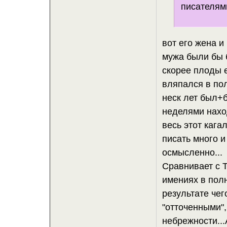
писателями
вот его жена и
мужа были бы б
скорее плоды 
вляпался в пол
неск лет был+
неделями нахо
весь этот кага
писать много и
осмысленно...
Сравнивает с Т
имениях в полн
результате чег
"отточенными",
небрежности...