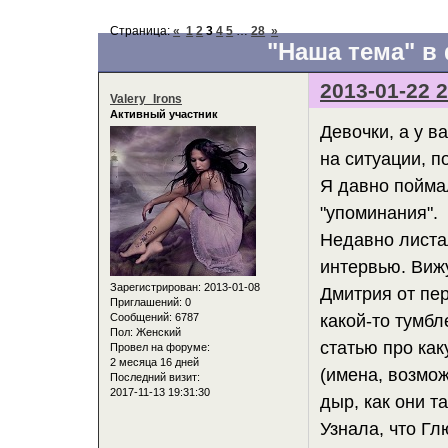
Страница:
«
1
2
3
4
5
…
28
»
"Наша тема" в
2013-01-22 2
Valery_Irons
Активный участник
Девочки, а у в
на ситуации, п
Я давно поймал
"упоминания".
Недавно листал
интервью. Вижу
Зарегистрирован
: 2013-01-08
Дмитрия от пер
Приглашений:
0
Сообщений:
6787
какой-то тумбл
Пол:
Женский
статью про ка
Провел на форуме:
2 месяца 16 дней
(имена, возмож
Последний визит:
2017-11-13 19:31:30
дыр, как они та
Узнала, что Гл