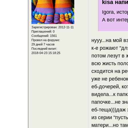
kisa напи
Igora, исто
А вот инт
Зарегистрирован
: 2012-11-11
Приглашений:
0
Сообщений:
1561
нууу...на мой 
Провел на форуме:
29 дней 7 часов
к-е рожают "дл
Последний визит:
2018-04-23 15:18:25
потом лезут в 
всю жисть поло
сходится на ре
уже не ребенок
еб-дочерей, ко
видела...к пап
папочке...не зн
еб-теща)))даж 
из серии "пусть
матери...но та