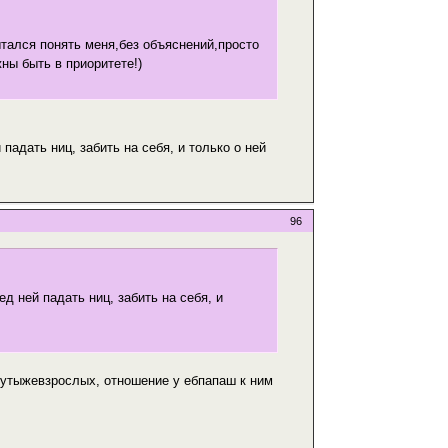
ытался понять меня,без объяснений,просто
ны быть в приоритете!)
падать ниц, забить на себя, и только о ней
96
д ней падать ниц, забить на себя, и
нутыжевзрослых, отношение у ебпапаш к ним