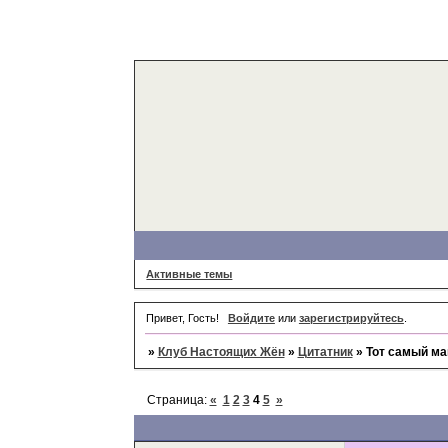
Активные темы
Привет, Гость!
Войдите
или
зарегистрируйтесь
.
»
Клуб Настоящих Жён
»
Цитатник
»
Тот самый м
Страница:
«
1
2
3
4
5
»