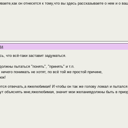
ваете,как он отнесется к тому,что вы здесь рассказываете о нем и о ва
:54
ь, что всё-таки заставит задуматься.
олжны пытаться "понять", "принять" и т.п.
ничего понимать не хотят, по всё той же простой причине,
нок!
ется отвечать,а яжелюбимая! И чтобы он так же голову ломал и пытался 
 тут объяснять мне,яжелюбимая, значит мои желаниядолжны быть в приор