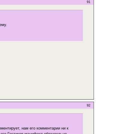
91
ему.
92
мментирует, нам его комментарии ни к
я его Гестиков манифест обязательно