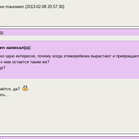
о maurween (2013-02-08 20:57:30)
:20
en написал(а):
ко одно интересно, почему когда этижеребенки вырастают и превращаю
к ним остается таким же?
де?
таётся, да?
ть...