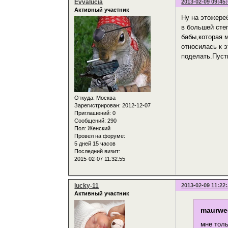
Evvalucia
2013-02-09 09:45
Активный участник
Ну на этожереб
в большей сте
бабы,которая 
относилась к э
поделать.Пуст
Откуда:
Москва
Зарегистрирован
: 2012-12-07
Приглашений:
0
Сообщений:
290
Пол:
Женский
Провел на форуме:
5 дней 15 часов
Последний визит:
2015-02-07 11:32:55
lucky-11
2013-02-09 11:22
Активный участник
maurwe
мне толь