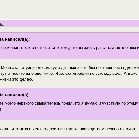
:49
ia написал(а):
переживаете,как он отнесется к тому,что вы здесь рассказываете о нем 
т. Меня эта ситуация довела уже до такого, что без посторонней поддерж
ё тут относительно анонимно. Я же фотографий не выкладывала. А даже 
жизни это делаю...
ia написал(а):
е моего нервного срыва теперь понял,что я думаю и чувствую по этому
)
к жаль, что можно чего-то добиться только посредством нервного срыва.