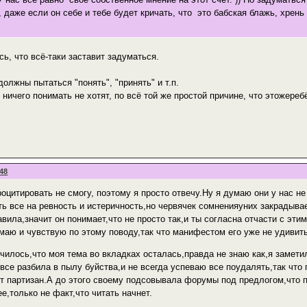
, даже если он себе и тебе будет кричать, что это бабская блажь, хрень
ь, что всё-таки заставит задуматься.
олжны пытаться "понять", "принять" и т.п.
ничего понимать не хотят, по всё той же простой причине, что этожереб
:48
роцитировать не смогу, поэтому я просто отвечу.Ну я думаю они у нас не
ть все на ревность и истеричность,но червячек сомненияуних закрадывае
вила,значит он понимает,что не просто так,и ты согласна отчасти с эти
умаю и чувствую по этому поводу,так что манифестом его уже не удивить
чилось,что моя тема во вкладках осталась,правда не знаю как,я замети
ы все разбила в пылу буйства,и не всегда успеваю все поудалять,так чт
ит партизан.А до этого своему подсовывала форумы под предлогом,что 
ее,только не факт,что читать начнет.