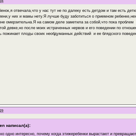
:04
енок,я отвечала,что у нас тут не по далеку есть детдом и там есть дет
пени,у них и мамы нету.Я лучше буду заботиться о приемном ребенке,н
мне омерзительна.Я на самом деле заметила за собой,что пока проблем
той девке,но после моих истраченных нервов и его поведении по отношен
ь пожинает плоды своих необдуманных действий и ее блядского поведе
:29
en написал(а):
ко одно интересно, почему когда этижеребенки вырастают и превращаю