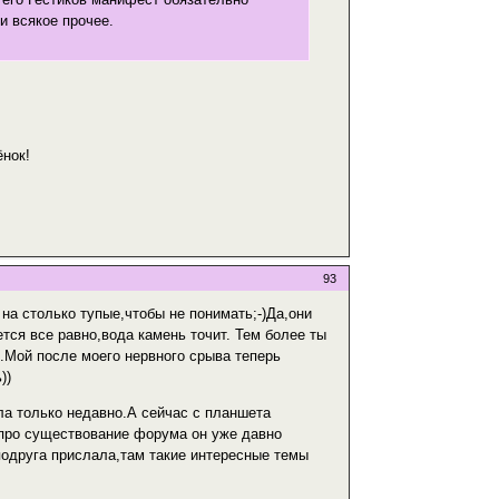
 и всякое прочее.
ёнок!
93
 на столько тупые,чтобы не понимать;-)Да,они
тся все равно,вода камень точит. Тем более ты
м.Мой после моего нервного срыва теперь
))
ла только недавно.А сейчас с планшета
о про существование форума он уже давно
подруга прислала,там такие интересные темы