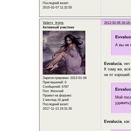
Последний визит:
2015-02-07 11:32:55
Valery_Irons
2013-02-08 18:18
Активный участник
Evvaluc
А вы не 
Evvalucia
, не
К тому же, вс
не от хорошей 
Зарегистрирован
: 2013-01-08
Приглашений:
0
Сообщений:
6787
Evvaluc
Пол:
Женский
Провел на форуме:
Мой посл
2 месяца 16 дней
удивить)
Последний визит:
2017-11-13 19:31:30
Evvalucia
, ка