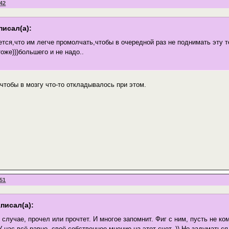
:42
писал(а):
тся,что им легче промолчать,чтобы в очередной раз не поднимать эту т
оже)))большего и не надо..
, чтобы в мозгу что-то откладывалось при этом.
:51
писал(а):
случае, прочел или прочтет. И многое запомнит. Фиг с ним, пусть не ко
 У нас всё равно своё собственное мнение на этот счет. )) Но задуматьс