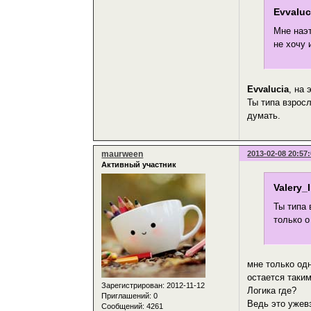
Evvaluc
Мне наэт
не хочу 
Evvalucia
, на 
Ты типа взросл
думать.
maurween
2013-02-08 20:57
Активный участник
Valery_
Ты типа 
только о
мне только од
остается таки
Зарегистрирован
: 2012-11-12
Логика где?
Приглашений:
0
Ведь это ужев
Сообщений:
4261