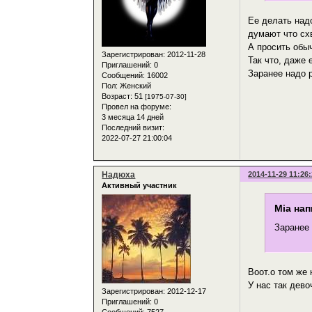
Ее делать над
думают что сх
А просить обы
Зарегистрирован
: 2012-11-28
Так что, даже 
Приглашений:
0
Заранее надо 
Сообщений:
16002
Пол:
Женский
Возраст:
51
[1975-07-30]
Провел на форуме:
3 месяца 14 дней
Последний визит:
2022-07-27 21:00:04
Надюха
2014-11-29 11:26
Активный участник
Mia нап
Заранее
Воот.о том же 
У нас так дев
Зарегистрирован
: 2012-12-17
Приглашений:
0
Сообщений:
7527