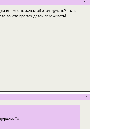
61
думал - мне то зачем об этом думать? Есть
это забота про тех детей переживать!
62
дуралку )))