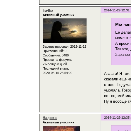
Ira4ka
2014-11-29 12:31
Активный участник
Mia нап
Ее делат
момент в
А просит
Зарегистрирован
: 2012-11-12
Так что,
Приглашений:
0
Заранее
Сообщений:
3480
Провел на форуме:
2 месяца 8 дней
Последний визит:
2020-05-15 23:54:29
Ага ага! Я то
сказали еще ча
стало. Подумал
умоляла. Говор
вот он, мой м
Ну я вообще тя
Надюха
2014-11-29 12:35
Активный участник