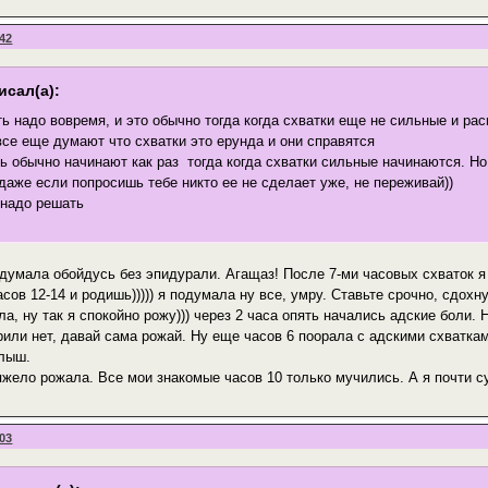
:42
исал(а):
ь надо вовремя, и это обычно тогда когда схватки еще не сильные и ра
се еще думают что схватки это ерунда и они справятся
ь обычно начинают как раз тогда когда схватки сильные начинаются. Н
 даже если попросишь тебе никто ее не сделает уже, не переживай))
 надо решать
ж думала обойдусь без эпидурали. Агащаз! После 7-ми часовых схваток 
сов 12-14 и родишь))))) я подумала ну все, умру. Ставьте срочно, сдохн
а, ну так я спокойно рожу))) через 2 часа опять начались адские боли. 
или нет, давай сама рожай. Ну еще часов 6 поорала с адскими схватками
алыш.
жело рожала. Все мои знакомые часов 10 только мучились. А я почти сут
:03