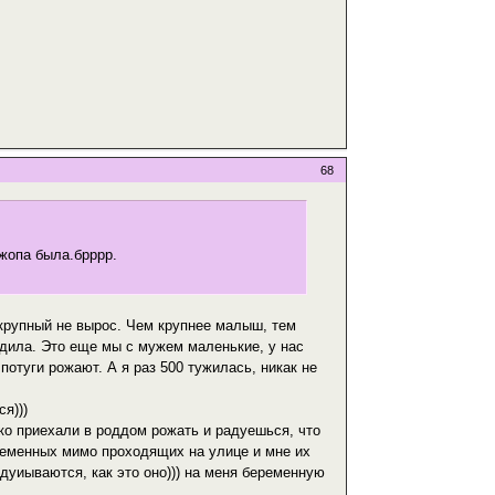
68
 жопа была.брррр.
 крупный не вырос. Чем крупнее малыш, тем
родила. Это еще мы с мужем маленькие, у нас
потуги рожают. А я раз 500 тужилась, никак не
ся)))
ько приехали в роддом рожать и радуешься, что
еременных мимо проходящих на улице и мне их
адуиываются, как это оно))) на меня беременную