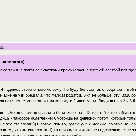
:09
 написал(а):
ама три дня почти со схватками промучалась с третьей сестрой.вот где
 Я надеюсь второго полегче рожу. Не буду больше так отъедаться, чтоб
. Мне на узи обещали, что мелкий родится, 3 кг, не больше. Угу. 3810 
ности нет. У меня одни только потуги 2 часа были. Люди вон со 2-й 3-й 
ю... Это ни с чем не сравните боли, конечно... Которые быстро забывают
одишь - такоооое облегчение! Смотришь на девчонок потом, которые тол
еня все это позади)) и потом, помню, гуляю уже с мелким, смотрю на б
овится, что им еще рожать!))) а они ходят и даже не подозревают и не з
дившие тож наверно с жалостью смотрели)))