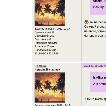
shanti 
Вообще к
ты не перва
Со мной в сос
Зарегистрирован
: 2012-12-17
на выхи домой.
Приглашений:
0
больно,я враче
Сообщений:
7527
Пол:
Женский
Провел на форуме:
2 месяца 23 дня
Последний визит:
2019-09-09 22:29:18
Надюха
2014-11-29 12:37
Активный участник
Ira4ka 
А я почти
У меня мама тр
Зарегистрирован
: 2012-12-17