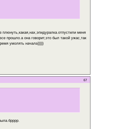
з плюнуть,какая,нах,эпидуралка.отпустили меня
все прошло.а она говорит,это был такой ужас,так
ремя умолять начала)))))
67
была.брррр.