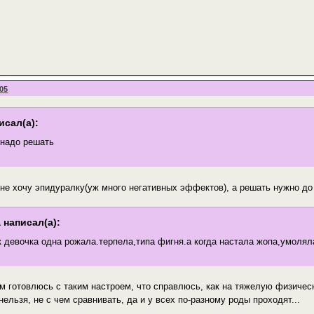
:05
исал(а):
 надо решать
 не хочу эпидуралку(уж много негативных эффектов), а решать нужно до
 написал(а):
к девочка одна рожала.терпела,типа фигня.а когда настала жопа,умолял
м готовлюсь с таким настроем, что справлюсь, как на тяжелую физическ
нельзя, не с чем сравнивать, да и у всех по-разному роды проходят...