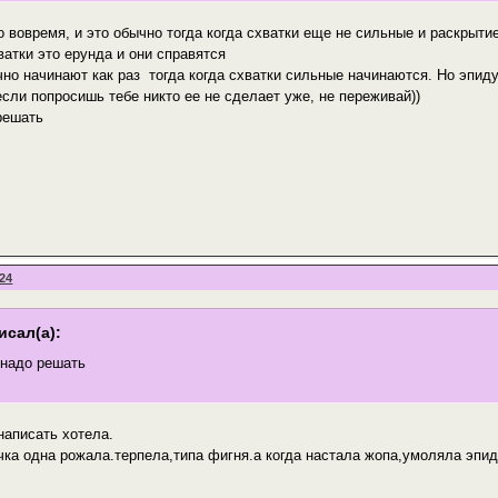
о вовремя, и это обычно тогда когда схватки еще не сильные и раскрыт
ватки это ерунда и они справятся
чно начинают как раз тогда когда схватки сильные начинаются. Но эпид
если попросишь тебе никто ее не сделает уже, не переживай))
решать
:24
исал(а):
 надо решать
написать хотела.
очка одна рожала.терпела,типа фигня.а когда настала жопа,умоляла эпи