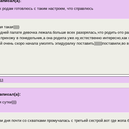
написал(а):
 родам готовлюсь с таким настроем, что справлюсь
я такая)))))
едней палате девочка лежала.больше всех разорялась,что родить-это ра
прихожу в понедельник,а она родила уже.ну,естественно интересно,как 
й очень скоро начала умолять эпидуралку поставить)))))))поставили,во в
:13
написал(а):
 сутки))))
и дня почти со схватками промучалась с третьей сестрой.вот где жопа 