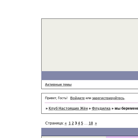
Активные темы
Привет, Гость!
Войдите
или
зарегистрируйтесь
.
»
Клуб Настоящих Жён
»
Флудилка
»
мы беремен
Страница:
«
1
2
3
4
5
…
18
»