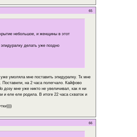
65
скрытие небольшое, и женщины в этот
о эпидуралку делать уже поздно
я уже умоляла мне поставить эпидуралку. Тк мне
у. Поставили, на 2 часа полегчало. Кайфово
Но дозу мне уже никто не увеличивал, как я ни
 и еле еле родила. В итоге 22 часа схваток и
ки))))
66