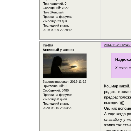
Приглашений:
0
Сообщений:
7527
Пол:
Женский
Провел на форуме:
2 месяца 23 дня
Последний визит:
2019-09-09 22:29:18
Ira4ka
2014-11-29 12:46
Активный участник
Надюха
У меня м
Зарегистрирован
: 2012-11-12
Кошмар какой.
Приглашений:
0
Сообщений:
3480
родить тяжелее
Провел на форуме:
предрасположен
2 месяца 8 дней
выходил))))
Последний визит:
2020-05-15 23:54:29
Ой, как вспомн
А еще когда р
славабогу у м
жалко так стан
только что ро