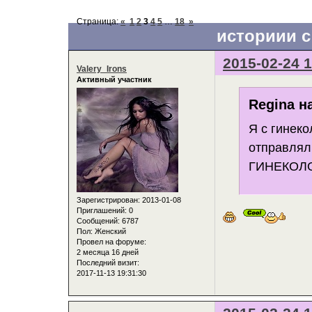
Страница:
«
1
2
3
4
5
…
18
»
историии с 
2015-02-24 1
Valery_Irons
Активный участник
Regina н
Я с гинек
отправлял 
ГИНЕКОЛО
Зарегистрирован
: 2013-01-08
Приглашений:
0
Сообщений:
6787
Пол:
Женский
Провел на форуме:
2 месяца 16 дней
Последний визит:
2017-11-13 19:31:30