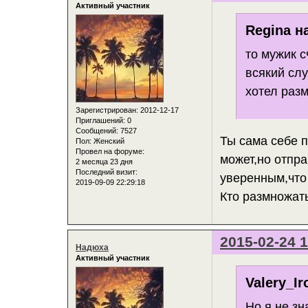
Активный участник
Regina н
то мужик с
всякий сл
хотел раз
Зарегистрирован
: 2012-12-17
Приглашений:
0
Сообщений:
7527
Ты сама себе 
Пол:
Женский
Провел на форуме:
может,но отпр
2 месяца 23 дня
Последний визит:
уверенным,что 
2019-09-09 22:29:18
Кто размножать
2015-02-24 1
Надюха
Активный участник
Valery_Ir
Но я не з