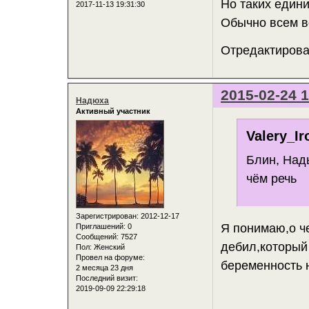
Но таких един
2017-11-13 19:31:30
Обычно всем в
Отредактирован
2015-02-24 1
Надюха
Активный участник
Valery_Ir
Блин, Надь
чём речь
Зарегистрирован
: 2012-12-17
Я понимаю,о че
Приглашений:
0
Сообщений:
7527
дебил,который
Пол:
Женский
Провел на форуме:
беременность н
2 месяца 23 дня
Последний визит:
2019-09-09 22:29:18