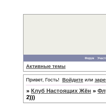
Форум
Участ
Активные темы
Привет, Гость!
Войдите
или
заре
»
Клуб Настоящих Жён
»
Фл
2)))