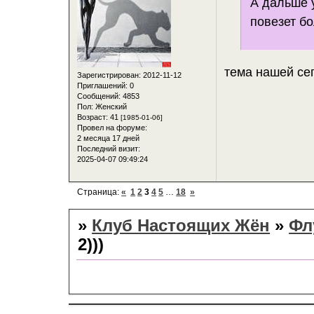
А дальше у
повезет бо
тема нашей се
Зарегистрирован
: 2012-11-12
Приглашений:
0
Сообщений:
4853
Пол:
Женский
Возраст:
41
[1985-01-06]
Провел на форуме:
2 месяца 17 дней
Последний визит:
2025-04-07 09:49:24
Страница:
«
1
2
3
4
5
…
18
»
»
Клуб Настоящих Жён
»
Фл
2)))