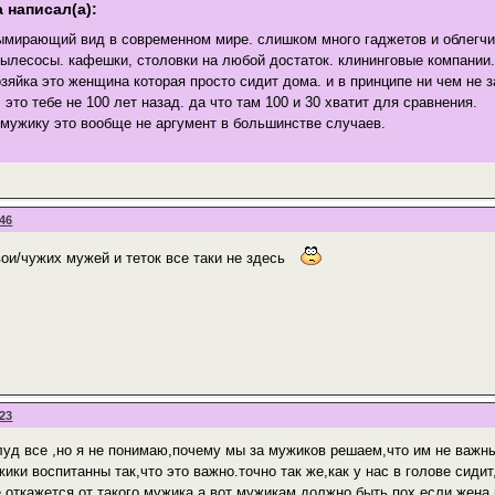
 написал(а):
ымирающий вид в современном мире. слишком много гаджетов и облегчи
ылесосы. кафешки, столовки на любой достаток. клининговые компании
зяйка это женщина которая просто сидит дома. и в принципе ни чем не з
 это тебе не 100 лет назад. да что там 100 и 30 хватит для сравнения.
мужику это вообще не аргумент в большинстве случаев.
:46
вои/чужих мужей и теток все таки не здесь
:23
уд все ,но я не понимаю,почему мы за мужиков решаем,что им не важны
ики воспитанны так,что это важно.точно так же,как у нас в голове сиди
е откажется от такого мужика,а вот мужикам должно быть пох,если жена 