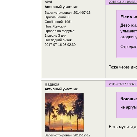
oksi
2015-03-21 08:36
Активный участник
Зарегистрирован
: 2014-07-13
Elena н
Приглашений:
0
Сообщений:
1961
Девочки,
Пол:
Женский
улыбаютс
Провел на форуме:
1 месяц 3 дня
отодвину
Последний визит:
2017-07-16 08:02:30
Отредакт
Тоже через дис
Надюха
2015-03-27 18:40
Активный участник
боюшка
не аргум
Есть мужики,дл
Зарегистрирован
: 2012-12-17