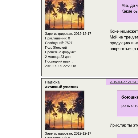
Mia, да 
Какие бы
Конечно.может 
Зарегистрирован
: 2012-12-17
Мой не требует
Приглашений:
0
продукцию и н
Сообщений:
7527
Пол:
Женский
напрягаться,а
Провел на форуме:
2 месяца 23 дня
Последний визит:
2019-09-09 22:29:18
Надюха
2015-03-27 21:51
Активный участник
боюшка
речь о т
Ирих,так ты э
Зарегистрирован
: 2012-12-17