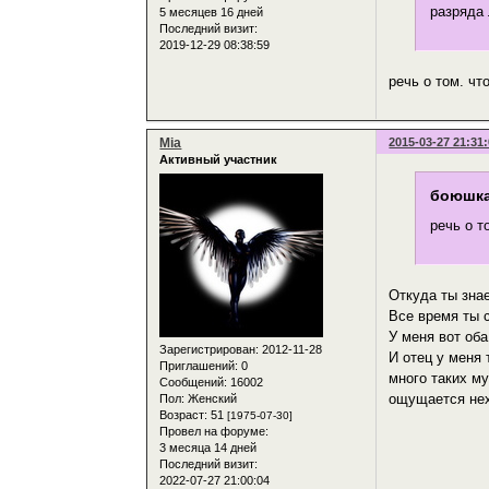
разряда 
5 месяцев 16 дней
Последний визит:
2019-12-29 08:38:59
речь о том. чт
Mia
2015-03-27 21:31
Активный участник
боюшка
речь о т
Откуда ты зна
Все время ты 
У меня вот оба
Зарегистрирован
: 2012-11-28
И отец у меня 
Приглашений:
0
много таких му
Сообщений:
16002
ощущается нех
Пол:
Женский
Возраст:
51
[1975-07-30]
Провел на форуме:
3 месяца 14 дней
Последний визит:
2022-07-27 21:00:04