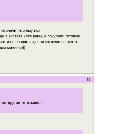
не значит,что ему пох.
бще в экстазе,хотя раньше покупали готовую
чат и не напрягают,если уж жене не охота
ды конечно)))
69
там другая тётя живёт.