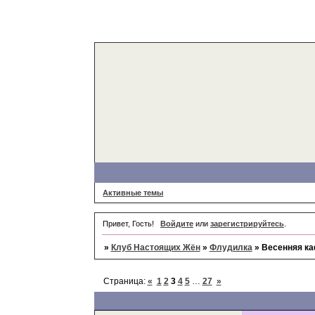
Активные темы
Привет, Гость!
Войдите
или
зарегистрируйтесь
.
»
Клуб Настоящих Жён
»
Флудилка
»
Весенняя к
Страница:
«
1
2
3
4
5
…
27
»