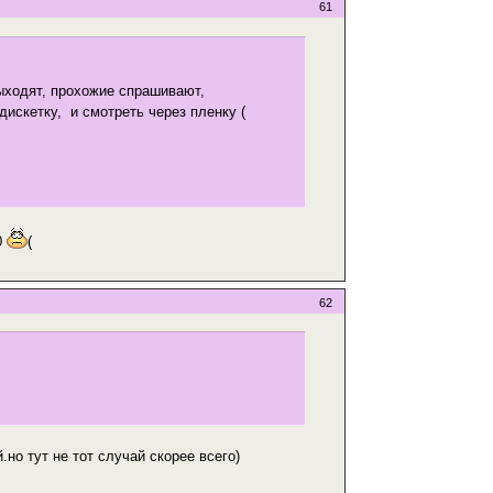
61
выходят, прохожие спрашивают,
дискетку, и смотреть через пленку (
0
(
62
.но тут не тот случай скорее всего)