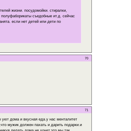
телей жизни. посудомойки. стиралки,
. полуфаборикаты съедобные ит.д. сейчас
анята. если нет детей или дети по
70
71
 уют дома и вкусная еда.у нас менталитет
т,что мужик должен пахать и дарить подарки.и
никуя делать дома не хочет.это мы так