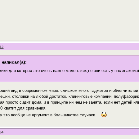
:12
 написал(а):
ики,для которых это очень важно.мало таких,но они есть.у нас знакомый
ющий вид в современном мире. слишком много гаджетов и облегчителей 
ешки, столовки на любой достаток. клининговые компании. полуфаборик
я просто сидит дома. и в принципе ни чем не занята. если нет детей или
30 хватит для сравнения.
у это вообще не аргумент в большинстве случаев.
:54