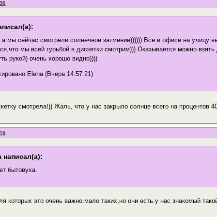
:36
аписал(а):
 а мы сейчас смотрели солнечное затмение)))))) Все в офисе на улицу 
я,что мы всей гурьбой в дискетки смотрим))) Оказывается можно взять 
ть рукой) очень хорошо видно))))
ировано Elena (Вчера 14:57:21)
кетку смотрела!)) Жаль, что у нас закрыло солнце всего на процентов 4
:19
 написал(а):
ет бытовуха.
я которых это очень важно.мало таких,но они есть.у нас знакомый такой