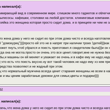
 написал(а):
ымирающий вид в современном мире. слишком много гаджетов и облегчи
ылесосы. кафешки, столовки на любой достаток. клининговые компании
зяйка это женщина которая просто сидит дома. и в принципе ни чем не з
то жена дома у него не сидит.ео при этом дома чисто и всегда наготовлен
"домокуриц"))))просто ей это не в напряг при наличии троих !детей)))ка
может пнуть,чтоб убрался и поесть приготовил.я свидетелем была)))и о
гда она не могла.просто он очень это все ценит.говорит,мне не нужна бе
бы,и машины он ей меняет и уважает ее очень.и в кафе ему не надо,надо
,что есть что поесть вкусно.ну вот такой человек.не надо ему хз кем 
редства позволяют.и не жадный при этом.
му,что нормальный мужчина всегда ценит старания женщины.не всем в кай
ак и мы ценим заработаные деюжки для семьи,цветы и подарки))))
:12
 написал(а):
речь,что жена дома у него не сидит.ео при этом дома чисто и всегда наго