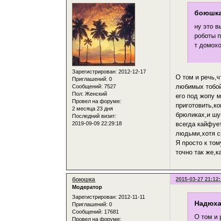
боюшка
ну это в
роботы п
т домохо
Зарегистрирован
: 2012-12-17
О том и речь,ч
Приглашений:
0
любимых тобой 
Сообщений:
7527
Пол:
Женский
его под жопу 
Провел на форуме:
приготовить,ко
2 месяца 23 дня
брюликах,и шу
Последний визит:
всегда кайфует
2019-09-09 22:29:18
людьми,хотя с
Я просто к то
точно так же,к
боюшка
2015-03-27 21:12
Модератор
Зарегистрирован
: 2012-11-11
Надюха
Приглашений:
0
Сообщений:
17681
О том и 
Провел на форуме: