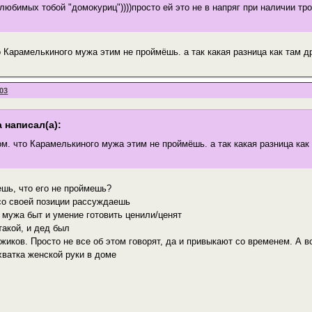
любимых тобой "домокуриц"))))просто ей это не в напряг при наличии трои
о Карамелькиного мужа этим не проймёшь. а так какая разница как там др
:03
 написал(а):
ом. что Карамелькиного мужа этим не проймёшь. а так какая разница как 
ешь, что его не проймешь?
со своей позиции рассуждаешь
 мужа быт и умение готовить ценили/ценят
такой, и дед был
жиков. Просто не все об этом говорят, да и привыкают со временем. А в
ватка женской руки в доме