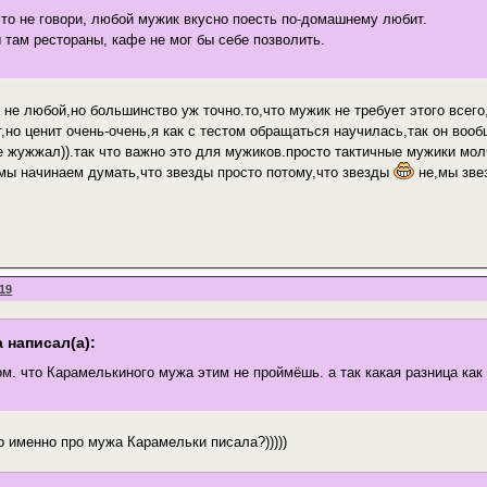
что не говори, любой мужик вкусно поесть по-домашнему любит.
 там рестораны, кафе не мог бы себе позволить.
не любой,но большинство уж точно.то,что мужик не требует этого всего,
,но ценит очень-очень,я как с тестом обращаться научилась,так он воо
е жужжал)).так что важно это для мужиков.просто тактичные мужики мол
 мы начинаем думать,что звезды просто потому,что звезды
не,мы звез
:19
 написал(а):
ом. что Карамелькиного мужа этим не проймёшь. а так какая разница как 
то именно про мужа Карамельки писала?)))))