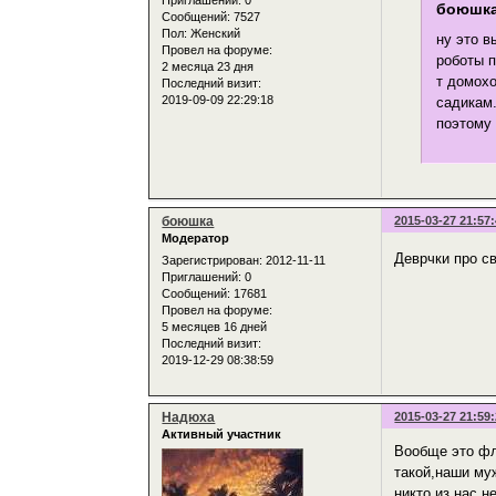
Приглашений:
0
боюшка
Сообщений:
7527
Пол:
Женский
ну это в
Провел на форуме:
роботы п
2 месяца 23 дня
т домохо
Последний визит:
2019-09-09 22:29:18
садикам.
поэтому 
боюшка
2015-03-27 21:57
Модератор
Деврчки про с
Зарегистрирован
: 2012-11-11
Приглашений:
0
Сообщений:
17681
Провел на форуме:
5 месяцев 16 дней
Последний визит:
2019-12-29 08:38:59
Надюха
2015-03-27 21:59
Активный участник
Вообще это фл
такой,наши муж
никто из нас н