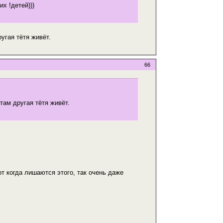
х !детей)))
угая тётя живёт.
66
там другая тётя живёт.
от когда лишаются этого, так очень даже