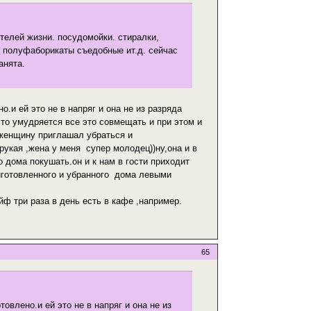
телей жизни. посудомойки. стиралки,
. полуфаборикаты съедобные ит.д. сейчас
анята.
о.и ей это не в напряг и она не из разряда
к то умудряется все это совмещать и при этом и
н женщину приглашал убраться и
зрукая ,жена у меня супер молодец))ну,она и в
 дома покушать.он и к нам в гости приходит
приготовленного и убранного дома левыми
ф три раза в день есть в кафе ,например.
65
товлено.и ей это не в напряг и она не из