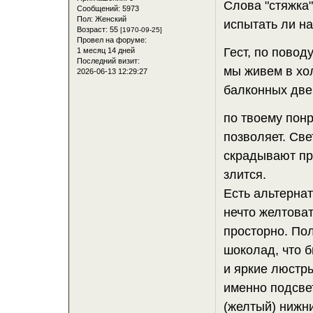
Слова "стяжка"
Сообщений:
5973
Пол:
Женский
испытать ли н
Возраст:
55
[1970-09-25]
Провел на форуме:
Гест, по повод
1 месяц 14 дней
Последний визит:
мы живем в хол
2026-06-13 12:29:27
балконных две
по твоему понр
позволяет. Све
скрадывают пр
злится.
Есть альтернат
нечто желтова
просторно. Пол
шоколад, что б
и яркие люстры
именно подсвет
(желтый) нижни