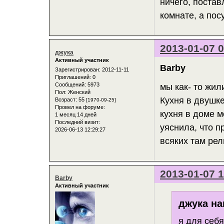
ничего, поста
комнате, а пос
2013-01-07 0
джука
Активный участник
Barby
Зарегистрирован
: 2012-11-11
Приглашений:
0
Сообщений:
5973
мы как- то жи
Пол:
Женский
Кухня в двушк
Возраст:
55
[1970-09-25]
Провел на форуме:
кухня в доме м
1 месяц 14 дней
Последний визит:
уяснила, что п
2026-06-13 12:29:27
всяких там рел
2013-01-07 1
Barby
Активный участник
джука на
я для себ