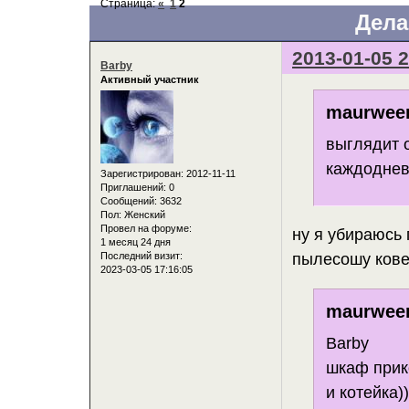
Страница:
«
1
2
Дела
2013-01-05 2
Barby
Активный участник
maurween
выглядит о
каждодневн
Зарегистрирован
: 2012-11-11
Приглашений:
0
Сообщений:
3632
Пол:
Женский
Провел на форуме:
ну я убираюсь 
1 месяц 24 дня
пылесошу ков
Последний визит:
2023-03-05 17:16:05
maurween
Barby
шкаф при
и котейка)