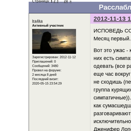
Страница:
1
2
3
…
24
»
Расслабл
2012-11-13 1
Ira4ka
Активный участник
ИСПОВЕДЬ С
Месяц первый.
Вот это ужас -
Зарегистрирован
: 2012-11-12
них есть симпа
Приглашений:
0
одевать (все р
Сообщений:
3480
Провел на форуме:
еще час вокруг
2 месяца 8 дней
Последний визит:
не сходишь (пе
2020-05-15 23:54:29
группа курящих
симпатичные)).
как сумасшедш
разговаривают
исключительно 
Дженифер Лопе