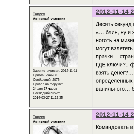
2012-11-14 2
Такуся
Активный участник
Десять секунд
«… блин, ну и
ноготь на мизи
могут взлететь
прачки… стран
ГДЕ ключи?.. 
Зарегистрирован
: 2012-11-11
взять денег?….
Приглашений:
0
Сообщений:
2076
определенных 
Провел на форуме:
ванильного… б
24 дня 17 часов
Последний визит:
2014-03-27 11:13:35
2012-11-14 2
Такуся
Активный участник
Командовать в 