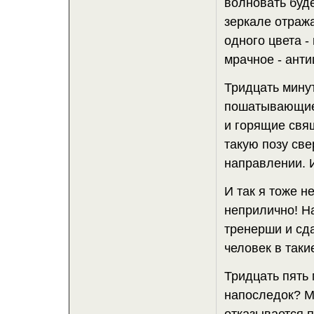
волновать буде
зеркале отраж
одного цвета -
мрачное - ант
Тридцать минут
пошатывающиес
и горящие свящ
такую позу све
направлении. И
И так я тоже не
неприлично! На
тренерши и сда
человек в таки
Тридцать пять 
напоследок? М