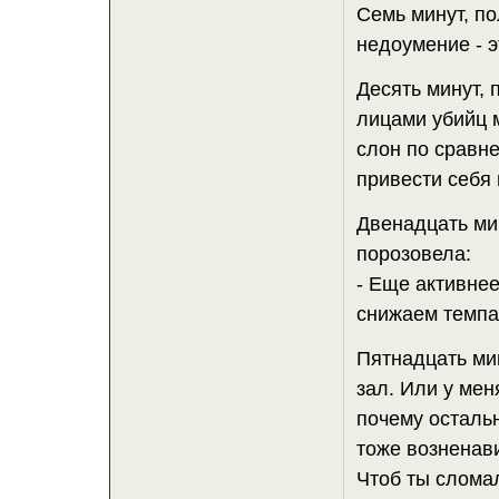
Семь минут, по
недоумение - э
Десять минут, 
лицами убийц 
слон по сравн
привести себя 
Двенадцать мин
порозовела:
- Еще активнее
снижаем темпа
Пятнадцать мин
зал. Или у мен
почему осталь
тоже возненави
Чтоб ты сломал