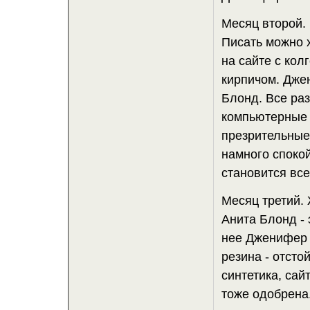
Месяц второй. 
Писать можно х
на сайте с кол
кирпичом. Джен
Блонд. Все ра
компьютерные 
презрительные
намного споко
становится вс
Месяц третий.
Анита Блонд - 
нее Дженифер 
резина - отсто
синтетика, сай
тоже одобрена