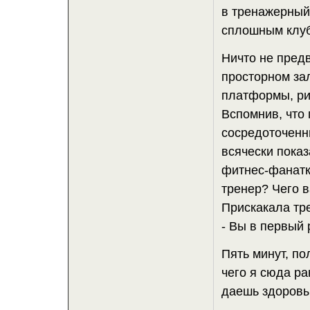
в тренажерный 
сплошным клу
Ничто не пред
просторном зал
платформы, ри
Вспомнив, что
сосредоточенн
всячески пока
фитнес-фанатка,
тренер? Чего в
Прискакала тр
- Вы в первый 
Пять минут, по
чего я сюда р
даешь здоровы