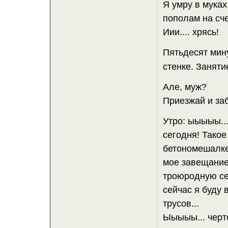
Я умру в муках
пополам на сче
Иии.... хрясь!
Пятьдесят мину
стенке. Заняти
Але, муж?
Приезжай и заб
Утро: ыыыыы..
сегодня! Тако
бетономешалке 
мое завещание
троюродную се
сейчас я буду 
трусов...
Ыыыыы... черто