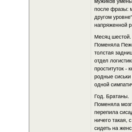
мужиков умень
после фразы: м
другом уровне"
напряженной р
Месяц шестой. 
Поменяла Пежо 
толстая задниц
отдел логистик
проституток - 
родные сиськи 
одной симпатич
Год. Братаны.
Поменяла мозг
перепила сиса
ничего такая, 
сидеть на женс