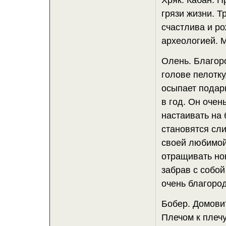
Хряк. Кабан. П
грязи жизни. Т
счастлива и ро
археологией. М
Олень. Благор
голове пелотку
осыпает подарк
в год. Он очен
настаивать на 
становятся сл
своей любимой
отращивать нов
забрав с собой
очень благород
Бобер. Домовит
Плечом к плечу