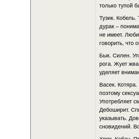
только тупой б
Тузик. Кобель.
дурак – понима
не имеет. Люби
говорить, что 
Бык. Силен. Уп
рога. Жует жва
уделяет вниман
Васек. Котяра.
поэтому сексуа
Употребляет см
Дебоширит. Спи
указывать. До
сновидений. Во