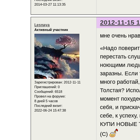
2014-03-27 11:13:35
2012-11-15 1
Lesnaya
Активный участник
мне очень нрав
«Надо поверить
перестать слуш
ноющими людьм
заразны. Если 
много работай,
Зарегистрирован
: 2012-11-11
Приглашений:
0
Толстая? Испо
Сообщений:
6518
Провел на форуме:
момент похуде
8 дней 5 часов
Последний визит:
себя, и приска
2022-06-24 15:47:38
себе, к успеху
КУПИ НОВЫЕ 
(С)