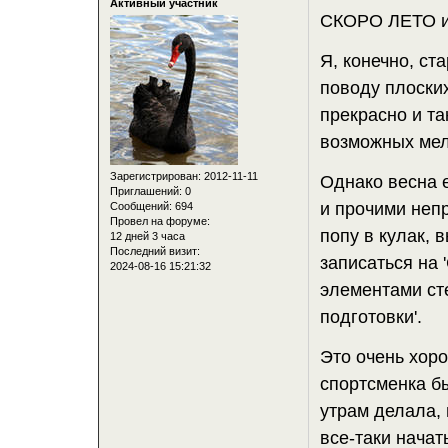
Активный участник
СКОРО ЛЕТО
Я, конечно, ст
поводу плоских
прекрасно и та
возможных мел
Зарегистрирован
: 2012-11-11
Однако весна е
Приглашений:
0
и прочими неп
Сообщений:
694
Провел на форуме:
попу в кулак,
12 дней 3 часа
Последний визит:
записаться на
2024-08-16 15:21:32
элементами ст
подготовки'.
Это очень хоро
спортсменка б
утрам делала, 
все-таки начат