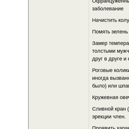
Офранцуженный
заболевание
Начистить колу
Помять зелень 
Замер температ
толстыми мужч
друг в друге и
Роговые колики
иногда вызван
было) или шпан
Кружевная овеч
Сливной кран 
эрекции член.
Проявить харак