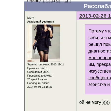
Страница:
«
1
2
3
4
5
6
…
24
»
Расслабл
2013-02-26 1
Myrk
Активный участник
Потому чт
себя, и я 
решил пок
диагности
мне понра
им, прекра
Зарегистрирован
: 2012-11-11
Приглашений:
0
искусстве
Сообщений:
3122
Провел на форуме:
сообществ
25 дней 9 часов
Последний визит:
эгоистка и
2014-07-03 23:16:37
ой не могу )))