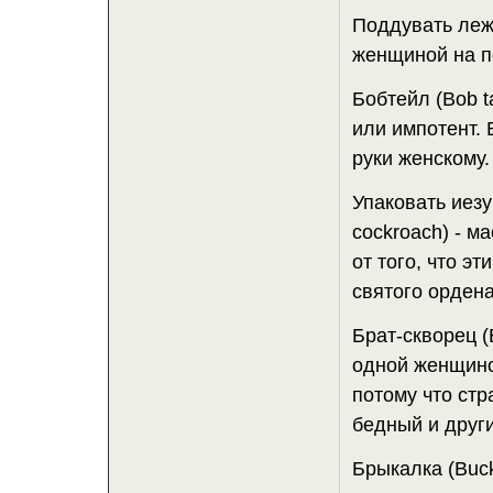
Поддувать леже
женщиной на п
Бобтейл (Bob ta
или импотент. 
руки женскому.
Упаковать иезуи
cockroach) - м
от того, что э
святого ордена
Брат-скворец (B
одной женщино
потому что стр
бедный и други
Брыкалка (Buck