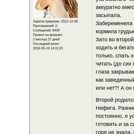
аккуратно вмес
засыпала.
Зарегистрирован
: 2012-12-06
Забеременела 
Приглашений:
0
Сообщений:
8438
кормила грудью
Провел на форуме:
Зато во второй
2 месяца 27 дней
Последний визит:
ходить и бегат
2018-05-16 14:11:03
только, спать 
читать (до сих
глаза закрываю
как заведенный
или нет?! А он 
Второй родился
Нифига. Разни
постоянно, я у
готовить и за 
горя не знала,