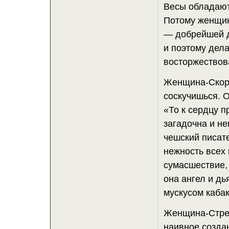
Весы обладают
Потому женщин
— добрейшей д
и поэтому дела
восторжествов
Женщина-Скорп
соскучишься. О
«То к сердцу п
загадочна и не
чешский писат
нежность всех 
сумасшествие, 
она ангел и дь
мускусом каба
Женщина-Стрел
наивное создан