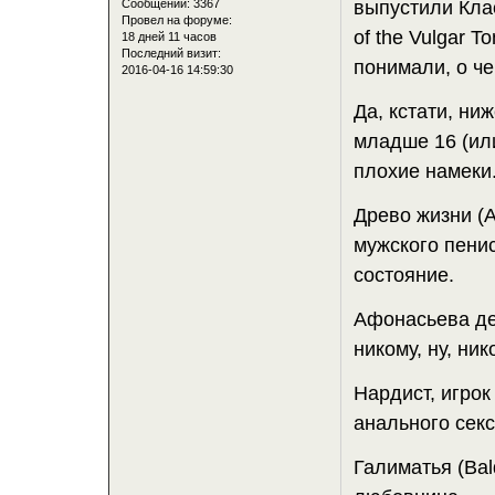
Сообщений:
3367
выпустили Клас
Провел на форуме:
of the Vulgar 
18 дней 11 часов
Последний визит:
понимали, о че
2016-04-16 14:59:30
Да, кстати, н
младше 16 (ил
плохие намеки
Древо жизни (A
мужского пени
состояние.
Афонасьева дев
никому, ну, ни
Нардист, игрок
анального секс
Галиматья (Bal