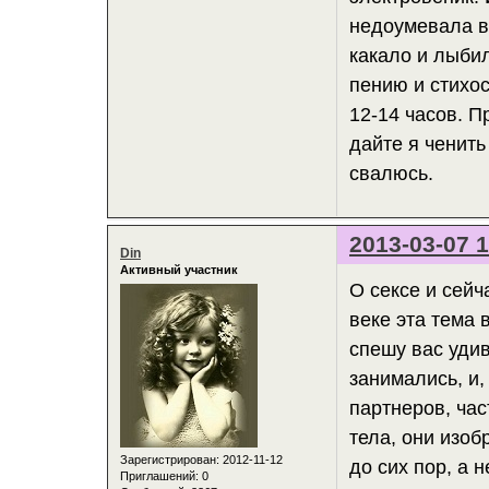
недоумевала ва
какало и лыби
пению и стихос
12-14 часов. П
дайте я ченить
свалюсь.
2013-03-07 1
Din
Активный участник
О сексе и сейч
веке эта тема 
спешу вас удив
занимались, и,
партнеров, час
тела, они изо
Зарегистрирован
: 2012-11-12
до сих пор, а 
Приглашений:
0