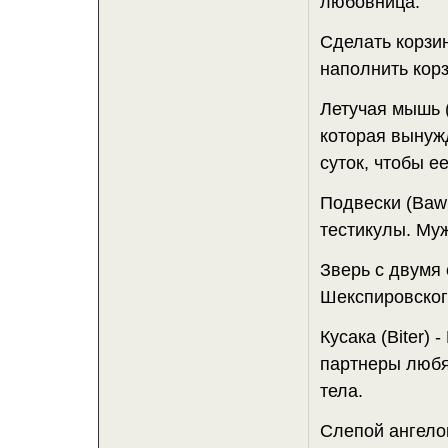
любовница.
Сделать корзинк
наполнить корз
Летучая мышь (
которая вынуж
суток, чтобы ее
Подвески (Bawb
тестикулы. Му
Зверь с двумя 
Шекспировског
Кусака (Biter)
партнеры любя
тела.
Слепой ангелок 