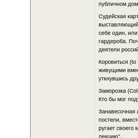
публичном доме
Судейская карт
выставляющий 
себе один, или
гардероба. По
деятели росси
Коровиться (to
живущими вмест
уткнувшись дру
Заморозка (Col
Кто бы мог под
Занавесочная л
постели, вмест
ругает своего 
лекцию".