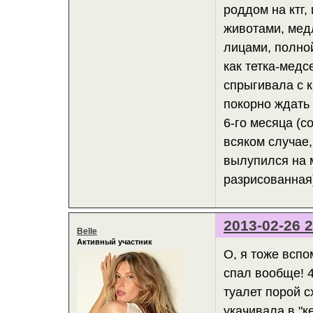
роддом на ктг,
животами, мед
лицами, полно
как тетка-медс
спрыгивала с к
покорно ждать 
6-го месяца (с
всяком случае, 
вылупился на 
разрисованная)
2013-02-26 2
Belle
Активный участник
О, я тоже вспо
спал вообще! 4
туалет порой с
укачивала в "к