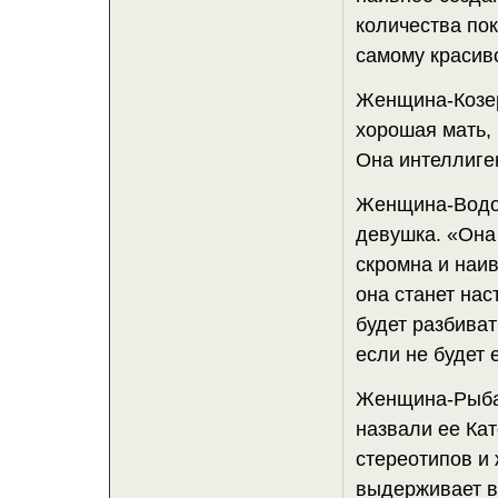
количества по
самому красиво
Женщина-Козер
хорошая мать,
Она интеллиге
Женщина-Водол
девушка. «Она 
скромна и наи
она станет нас
будет разбиват
если не будет 
Женщина-Рыба 
назвали ее Ка
стереотипов и 
выдерживает в