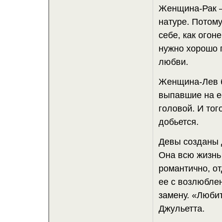
Женщина-Рак —
натуре. Потом
себе, как огон
нужно хорошо п
любви.
Женщина-Лев б
выпавшие на ее
головой. И тог
добьется.
Девы созданы 
Она всю жизнь
романтично, о
ее с возлюблен
замену. «Любит
Джульетта.