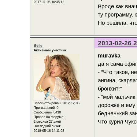
2017-11-06 10:38:12
Вроде как внач
ту программу,
Но решила, что
2013-02-26 2
Belle
Активный участник
muravka
да я сама офи
- "Что такое, 
ангина, скарла
бронхит!"
- "мой мальчик
Зарегистрирован
: 2012-12-06
дорожке и ему 
Приглашений:
0
Сообщений:
8438
бедненький за
Провел на форуме:
Что курил Чуко
2 месяца 27 дней
Последний визит:
2018-05-16 14:11:03