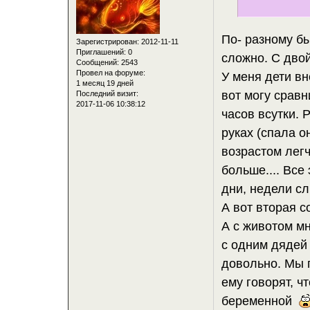
По- разному бы
Зарегистрирован
: 2012-11-11
Приглашений:
0
сложно. С двой
Сообщений:
2543
Провел на форуме:
У меня дети в
1 месяц 19 дней
вот могу сравн
Последний визит:
2017-11-06 10:38:12
часов всутки. 
руках (спала о
возрастом легч
больше.... Все
дни, недели сл
А вот вторая со
А с животом м
с одним дядей 
довольно. Мы 
ему говорят, ч
беременной