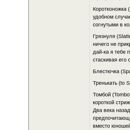
Коротконожка (
удобном случае
согнутыми в ко
Грязнуля (Slat
ничего не прик
дай-ка я тебе 
стаскивая его 
Блестючка (Spa
Тренькать (to 
Томбой (Tomboy
короткой стри
Два века наза
предпочитающи
вместо юношей