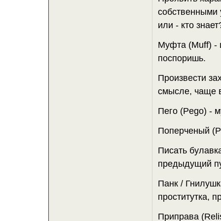
собственными 
или - кто знает
Муфта (Muff) -
поспоришь.
Произвести зах
смысле, чаще в
Пего (Pego) - 
Поперченый (P
Писать булавкам
предыдущий п
Панк / Гнилушк
проститутка, п
Приправа (Reli