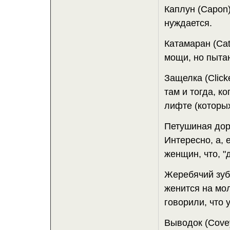
Каплун (Capon)
нуждается.
Катамаран (Ca
мощи, но пыта
Защелка (Click
там и тогда, к
лифте (которых
Петушиная дор
Интересно, а, 
женщин, что, "
Жеребячий зуб 
женится на мол
говорили, что 
Выводок (Covey