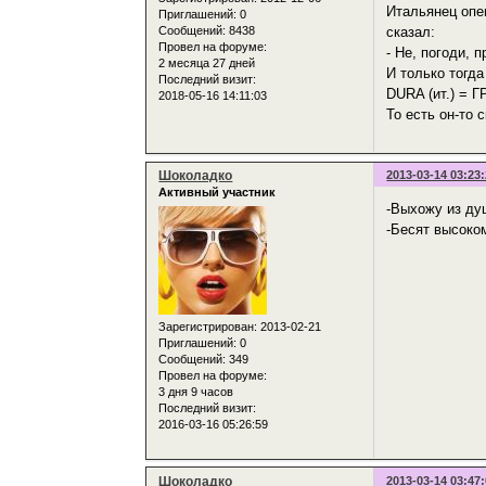
Итальянец опе
Приглашений:
0
Сообщений:
8438
сказал:
Провел на форуме:
- Не, погоди, 
2 месяца 27 дней
И только тогда
Последний визит:
DURA (ит.) = 
2018-05-16 14:11:03
То есть он-то 
Шоколадко
2013-03-14 03:23
Активный участник
-Выхожу из ду
-Бесят высоком
Зарегистрирован
: 2013-02-21
Приглашений:
0
Сообщений:
349
Провел на форуме:
3 дня 9 часов
Последний визит:
2016-03-16 05:26:59
Шоколадко
2013-03-14 03:47