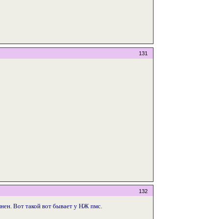
131
132
нен. Вот такой вот бывает у НЖ пмс.