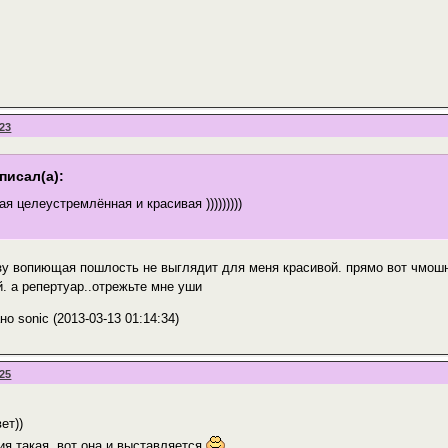
:23
писал(а):
кая целеустремлённая и красивая )))))))))
азу вопиющая пошлость не выглядит для меня красивой. прямо вот чмошн
. а репертуар..отрежьте мне уши
о sonic (2013-03-13 01:14:34)
:25
ет))
ия такая, вот она и выставляется