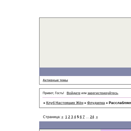
Активные темы
Привет, Гость!
Войдите
или
зарегистрируйтесь
.
»
Клуб Настоящих Жён
»
Флудилка
»
Расслабляем
Страница:
«
1
2
3
4
5
6
7
…
24
»