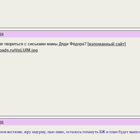
:24
рня твориться с сиськами мамы Дяди Фёдора?
[взломанный сайт]
:05
ом костюме, жру шаурму, пью пиво, осталось гопануть БЖ и план будет выпол