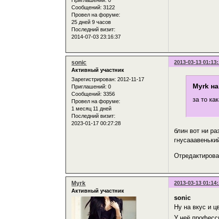
Приглашений:
0
Сообщений:
3122
Провел на форуме:
25 дней 9 часов
Последний визит:
2014-07-03 23:16:37
sonic
2013-03-13 01:13
Активный участник
Зарегистрирован
: 2012-11-17
Myrk на
Приглашений:
0
Сообщений:
3356
за то ка
Провел на форуме:
1 месяц 11 дней
Последний визит:
2023-01-17 00:27:28
блин вот ни р
гнусааавенький
Отредактирован
Myrk
2013-03-13 01:14
Активный участник
sonic
Ну на вкус и цв
У неё професс