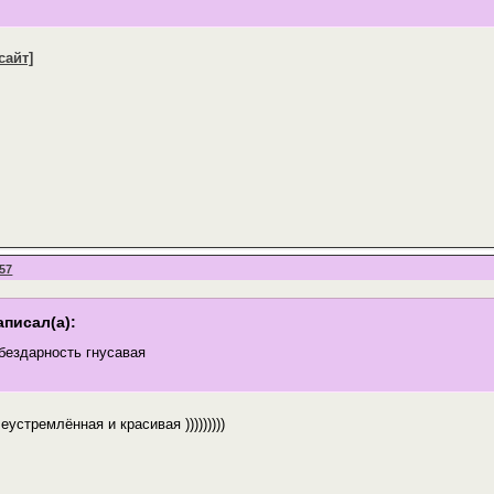
сайт]
:57
аписал(а):
бездарность гнусавая
еустремлённая и красивая )))))))))