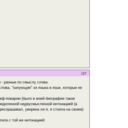
127
я - разные по смыслу слова.
слова, "качующие" из языка в язык, которые не
еф-поваром (было в моей биографии такое
определенной недвусмысленной интонацией (а
ереспрашивал, уверена ли я, я стояла на своем):
тила с той же интонацией: