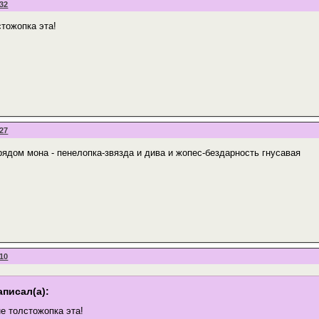
:32
стожопка эта!
:27
рядом мона - пенелопка-звязда и дива и жопес-бездарность гнусавая
:10
аписал(а):
не толстожопка эта!