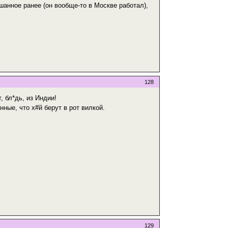
шанное ранее (он вообще-то в Москве работал),
128
 бл*дь, из Индии!
нные, что х#й берут в рот вилкой.
129