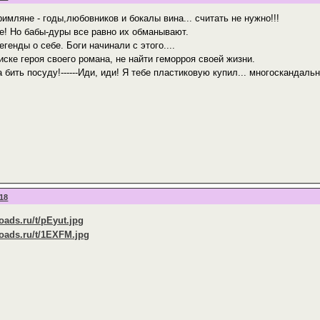
римляне - годы,любовников и бокалы вина... считать не нужно!!!
е! Но бабы-дуры все равно их обманывают.
егенды о себе. Боги начинали с этого....
оиске героя своего романа, не найти геморроя своей жизни.
 бить посуду!------Иди, иди! Я тебе пластиковую купил... многоскандаль
:18