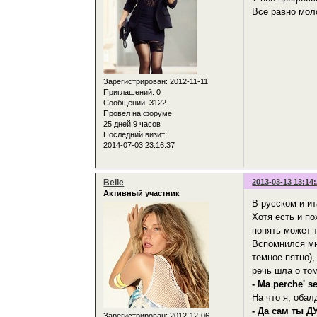
Все равно моло
Зарегистрирован
: 2012-11-11
Приглашений:
0
Сообщений:
3122
Провел на форуме:
25 дней 9 часов
Последний визит:
2014-07-03 23:16:37
Belle
2013-03-13 13:14
Активный участник
В русском и ит
Хотя есть и по
понять может 
Вспомнился мн
темное пятно)
речь шла о том
- Ma perche' s
На что я, обал
- Да сам ты Д
Зарегистрирован
: 2012-12-06