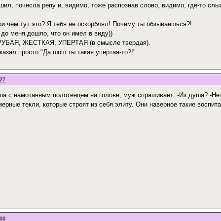
шил, почесла репу и, видимо, тоже распознав слово, видимо, где-то слы
при чем тут это? Я тебя не оскорблял! Почему ты обзываешься?!
 до меня дошло, что он имел в виду))
ГРУБАЯ, ЖЕСТКАЯ, УПЕРТАЯ (в смысле твердая).
сказал просто "Да шош ты такая упертая-то?!"
:27
ша с намотанным полотенцем на голове, муж спрашивает: -Из душа? -Нет,
ерные текли, которые строят из себя элиту. Они наверное такие воспита
:00