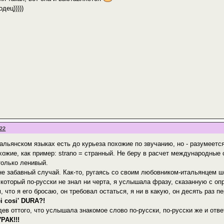
дец)))))
:22
альянском языках есть до курьеза похожие по звучанию, но - разумеетс
хожие, как пример: strano = странный. Не беру в расчет международные 
только ленивый.
е забавный случай. Как-то, ругаясь со своим любовником-итальянцем ш
, который по-русски не знал ни черта, я услышала фразу, сказанную с 
, что я его бросаю, он требовал остаться, я ни в какую, он десять раз п
ei cosi' DURA?!
дев оттого, что услышала знакомое слово по-русски, по-русски же и отве
УРАК!!!