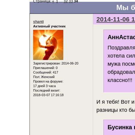
Страница:
«
1
…
32
33
34
Мы б
2014-11-06 1
shanti
Активный участник
АннАстас
Поздравляю
хотела сил
мужа посмо
Зарегистрирован
: 2014-06-20
Приглашений:
0
обрадовал
Сообщений:
417
Пол:
Женский
классно!!!
Провел на форуме:
17 дней 3 часа
Последний визит:
2018-03-07 17:16:18
И я тебя! Вот и
разницы кто б
Бусинка 