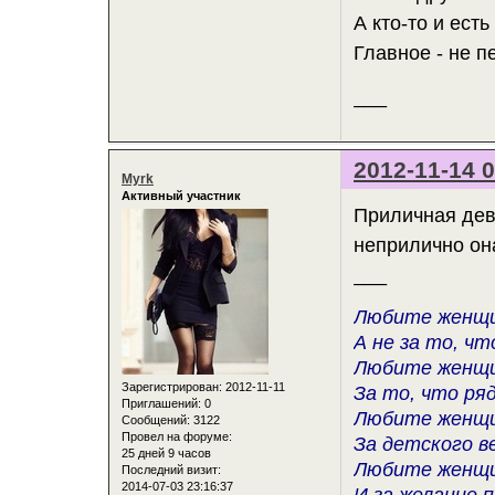
А кто-то и ест
Главное - не п
___
2012-11-14 0
Myrk
Активный участник
Приличная деву
неприлично она
___
Любите женщин
А не за то, ч
Любите женщин
Зарегистрирован
: 2012-11-11
За то, что ря
Приглашений:
0
Любите женщин
Сообщений:
3122
Провел на форуме:
За детского в
25 дней 9 часов
Любите женщин
Последний визит:
2014-07-03 23:16:37