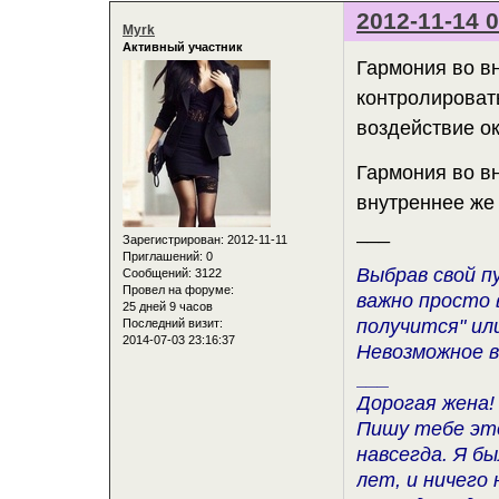
2012-11-14 0
Myrk
Активный участник
Гармония во в
контролироват
воздействие ок
Гармония во в
внутреннее же
___
Зарегистрирован
: 2012-11-11
Приглашений:
0
Выбрав свой п
Сообщений:
3122
Провел на форуме:
важно просто 
25 дней 9 часов
получится" ил
Последний визит:
2014-07-03 23:16:37
Невозможное в
___
Дорогая жена!
Пишу тебе это
навсегда. Я б
лет, и ничего 