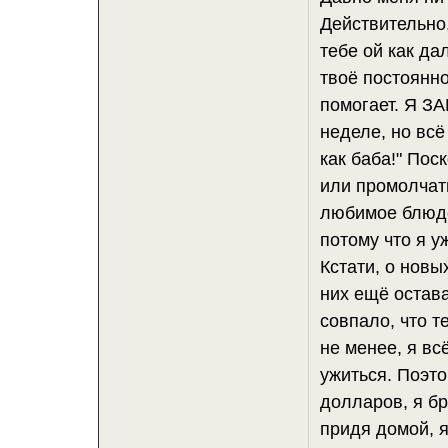
Действительно
тебе ой как д
твоё постоянно
помогает. Я З
неделе, но всё
как баба!" Пос
или промолчать
любимое блюдо
потому что я у
Кстати, о новы
них ещё остава
совпало, что т
не менее, я вс
ужиться. Поэто
долларов, я бр
придя домой, я