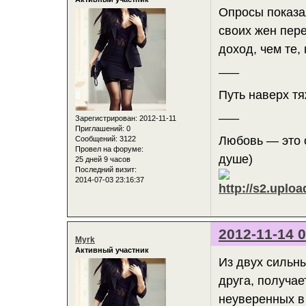
Опросы показа
своих жен пер
доход, чем те,
___
Путь наверх тя
___
Зарегистрирован
: 2012-11-11
Приглашений:
0
Любовь — это о
Сообщений:
3122
Провел на форуме:
душе)
25 дней 9 часов
Последний визит:
2014-07-03 23:16:37
2012-11-14 0
Myrk
Активный участник
Из двух сильн
друга, получае
неуверенных в