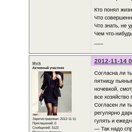
Кто понял жизн
Что совершенн
Что знать, не 
Чем что-нибудь
___
2012-11-14 0
Myrk
Активный участник
Согласна ли ты
пятницу пьяным
ночевкой, смот
все хозяйство 
Согласен ли ты
регулярно дари
Зарегистрирован
: 2012-11-11
гулять и ежед
Приглашений:
0
Сообщений:
3122
— Так надо спр
Провел на форуме: