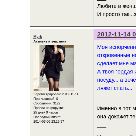
Любите в женщ
И просто так...
2012-11-14 0
Myrk
Активный участник
Моя испорченн
откровенные на
сделает мне ма
А твоя гордая 
посуду... а ве
ляжет спать...
Зарегистрирован
: 2012-11-11
___
Приглашений:
0
Сообщений:
3122
Именно в тот м
Провел на форуме:
25 дней 9 часов
она докажет те
Последний визит:
2014-07-03 23:16:37
___