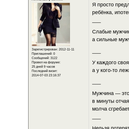
Я просто предл
ребёнка, ипоте
___
Слабые мужчин
а сильные мужч
Зарегистрирован
: 2012-11-11
___
Приглашений:
0
Сообщений:
3122
У каждого своя
Провел на форуме:
25 дней 9 часов
а у кого-то ле
Последний визит:
2014-07-03 23:16:37
___
Мужчина — это 
в минуты отчая
молча сгребает
___
Нельзя потерят