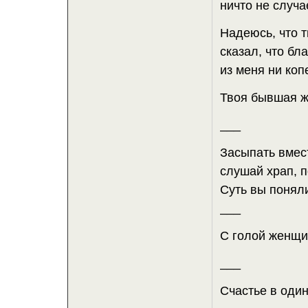
ничто не случа
Надеюсь, что 
сказал, что бл
из меня ни копе
Твоя бывшая ж
___
Засыпать вмест
слушай храп, п
Суть вы понял
___
С голой женщин
___
Счастье в один