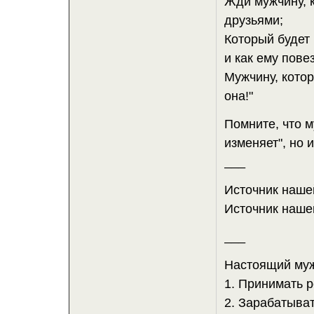
Жди мужчину, к
друзьями;
Который будет 
и как ему повез
Мужчину, котор
она!"
Помните, что м
изменяет", но 
___
Источник нашей
Источник нашег
___
Настоящий муж
1. Принимать 
2. Зарабатыват