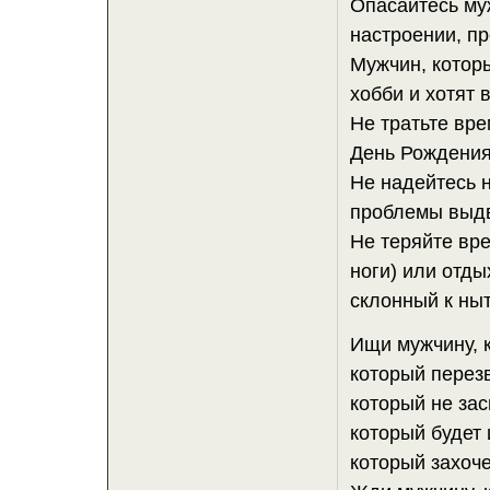
Опасайтесь му
настроении, п
Мужчин, котор
хобби и хотят 
Не тратьте вре
День Рождения
Не надейтесь 
проблемы выдв
Не теряйте вре
ноги) или отды
склонный к ныт
Ищи мужчину, к
который перезв
который не зас
который будет 
который захоче