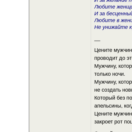
И за желание 
Любите женщи
И за бесценны
Любите в жен
Не унижайте к
__
Цените мужчину
проводит до эт
Мужчину, котор
только ночи.
Мужчину, кото
не создать нов
Который без п
апельсины, ког
Цените мужчину
закроет рот по