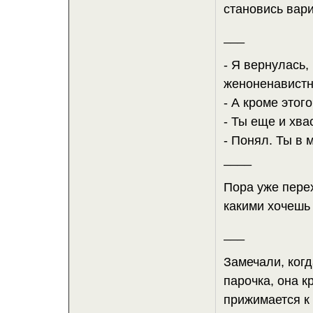
становись вар
___
- Я вернулась,
женоненавистн
- А кроме этог
- Ты еще и хва
- Понял. Ты в 
____
Пора уже перех
какими хочешь 
___
Замечали, когд
парочка, она к
прижимается к 