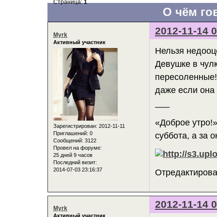
Страница:
1
О чём го
2012-11-14 0
Myrk
Активный участник
Нельзя недооце
Девушке в чулк
пересоленные!»
даже если она 
___
«Доброе утро!»
Зарегистрирован
: 2012-11-11
Приглашений:
0
суббота, а за 
Сообщений:
3122
Провел на форуме:
25 дней 9 часов
Последний визит:
2014-07-03 23:16:37
Отредактирован
2012-11-14 0
Myrk
Активный участник