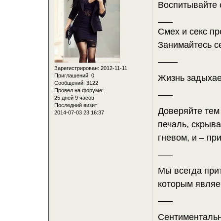
Воспитывайте 
___
Смех и секс п
Занимайтесь с
____
Зарегистрирован
: 2012-11-11
Приглашений:
0
Жизнь задыхае
Сообщений:
3122
___
Провел на форуме:
25 дней 9 часов
Последний визит:
Доверяйте тем
2014-07-03 23:16:37
печаль, скрыв
гневом, и – пр
___
Мы всегда прит
которым являе
___
Сентиментальн