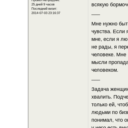
всякую бормо
25 дней 9 часов
Последний визит:
___
2014-07-03 23:16:37
Мне нужно быт
чувства. Если 
мне, если я лю
не рады, я пер
человеке. Мне 
мысли пропада
человеком.
___
Задача женщин
хвалить. Подч
только ей, что
людьми по бизн
понимал, что о
у него есть вн