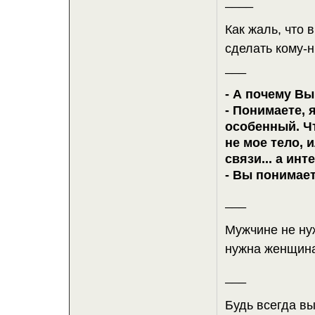
____
Как жаль, что 
сделать кому-н
___
- А почему В
- Понимаете, 
особенный. Ч
не мое тело, 
связи... а ин
- Вы понимает
___
Мужчине не нуж
нужна женщина,
___
Будь всегда вы