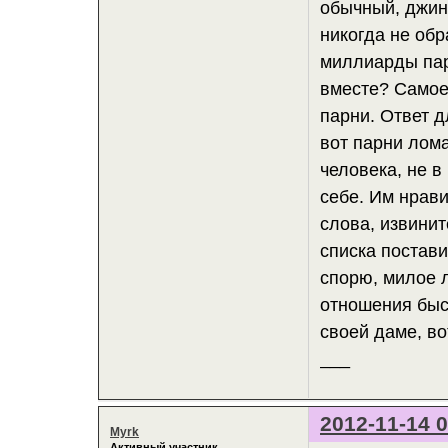
обычный, джинс
никогда не обр
миллиарды пар
вместе? Самое
парни. Ответ д
вот парни лом
человека, не в
себе. Им нрави
слова, извини
списка постави
спорю, милое 
отношения быст
своей даме, в
___
2012-11-14 0
Myrk
Активный участник