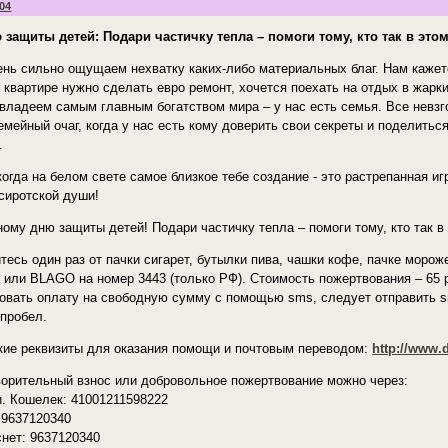
:04
 защиты детей: Подари частичку тепла – помоги тому, кто так в это
ень сильно ощущаем нехватку каких-либо материальных благ. Нам кажет
в квартире нужно сделать евро ремонт, хочется поехать на отдых в жар
 владеем самым главным богатством мира – у нас есть семья. Все невзг
емейный очаг, когда у нас есть кому доверить свои секреты и поделитьс
.
когда на белом свете самое близкое тебе создание - это растрепанная и
сиротской души!
ому дню защиты детей! Подари частичку тепла – помоги тому, кто так в
тесь один раз от пачки сигарет, бутылки пива, чашки кофе, пачке моро
или BLAGO на номер 3443 (только РФ). Стоимость пожертвования – 65 
овать оплату на свободную сумму с помощью sms, следует отправить 
 пробел.
кие реквизиты для оказания помощи и почтовым переводом:
http://www.
ворительный взнос или добровольное пожертвование можно через:
и. Кошелек: 41001211598222
 9637120340
нет: 9637120340