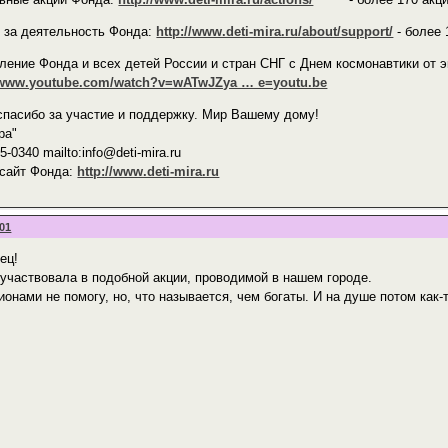
 за деятельность Фонда:
http://www.deti-mira.ru/about/support/
- более 
ление Фонда и всех детей России и стран СНГ с Днем космонавтики от
//www.youtube.com/watch?v=wATwJZya … e=youtu.be
пасибо за участие и поддержку. Мир Вашему дому!
ра"
5-0340 mailto:info@deti-mira.ru
сайт Фонда:
http://www.deti-mira.ru
:01
ец!
оучаствовала в подобной акции, проводимой в нашем городе.
онами не помогу, но, что называется, чем богаты. И на душе потом как-т