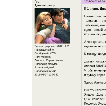
Гест
2014-06-01 08:30
Администратор
К 1 июня, Дню
Бывает, мы оч
телефон, что 
забываем, что
ждет теплый с
близких людей
А что делать, 
одиночеством 
Зарегистрирован
: 2012-11-11
Приглашений:
0
Сообщений:
4759
К международн
Пол:
Женский
Возраст:
43
[1983-03-10]
Друзья, откажи
Провел на форуме:
словом БЛАГО 
2 месяца 6 дней
Чтобы инициир
Последний визит:
2018-06-17 10:00:32
и сумму через
Здесь банковс
Внести благот
Яндекс. Деньг
QIWI кошелек:
Кошелек Элекс