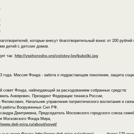
3
2
3
9
3
аготворителей, которые внесут благотворительный взнос от 200 рублей 
ми детей с детских домов.
дят так:
http://vsehorosho.org/zolotoy-lev/kukolki.jpg
03 года. Миссия Фонда - забота о подрастающем поколении, защита соци
й совет Фонда, наблюдающий за расходованием собранных средств:
миль Анвярович, Президент Федерации тенниса России,
 Феликсович, Начальник управления патриотического воспитания и связ
й работы Вооруженных Сил РФ,
ксандра Дмитриевна, Председатель Московского городского союза семе
я Московского Фонда Мира,
//www.deti-mira.ru/about/sovet/
ьные акции Фонда:
http://www.deti-mira.ru/actions/
- более 170 акци