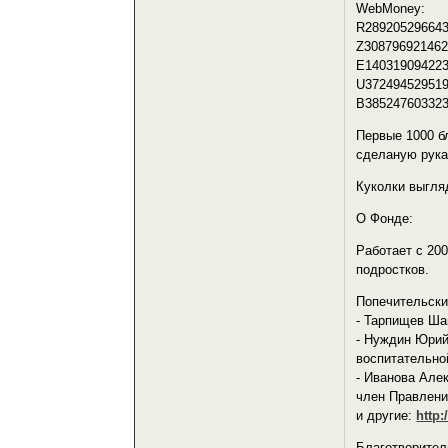
WebMoney:
R28920529664
Z30879692146
E14031909422
U37249452951
B38524760332
Первые 1000 бл
сделаную рука
Куколки выгля
О Фонде:
Работает с 20
подростков.
Попечительски
- Тарпищев Ша
- Нуждин Юрий
воспитательно
- Иванова Але
член Правлени
и другие:
http:
Благотворител