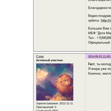
Благодарности
Видео-поздрав
орбиты:
http:
Большое Вам с
МБФ "Дети Ми
Тел.: +7(495)99
Официальный 
Сэра
2014-06-01 11:40
Активный участник
Гест
, ты молод
Я вчера уже п
Конечно, милли
Зарегистрирован
: 2012-11-11
Приглашений:
0
Сообщений:
5931