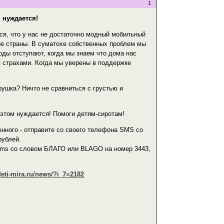
1
м нуждается!
ся, что у нас не достаточно модный мобильный
кие страны. В суматохе собственных проблем мы
оды отступают, когда мы знаем что дома нас
я страхами. Когда мы уверены в поддержке
грушка? Ничто не сравниться с грустью и
 этом нуждается! Помоги детям-сиротам!
женного - отправите со своего телефона SMS со
рублей.
sms со словом БЛАГО или BLAGO на номер 3443,
deti-mira.ru/news/?i_7=2182