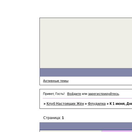
Активные темы
Привет, Гость!
Войдите
или
зарегистрируйтесь
.
»
Клуб Настоящих Жён
»
Флудилка
»
К 1 июня, Д
Страница:
1