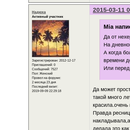
2015-03-11 0
Надюха
Активный участник
Mia напи
Да от нехе
На дневно
А когда бо
времени д
Зарегистрирован
: 2012-12-17
Приглашений:
0
Или перед
Сообщений:
7527
Пол:
Женский
Провел на форуме:
2 месяца 23 дня
Последний визит:
Да может прос
2019-09-09 22:29:18
такой много ле
красила.очень
Правда ресниц
накладывала,а
делала это ка