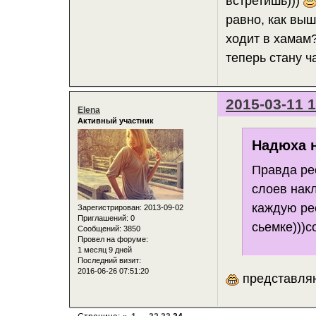
встретишь)))
равно, как выш
ходит в хамам?
теперь стану ч
2015-03-11 1
Elena
Активный участник
Надюха н
Правда ре
слоев нак
каждую ре
Зарегистрирован
: 2013-09-02
Приглашений:
0
сьемке)))с
Сообщений:
3850
Провел на форуме:
1 месяц 9 дней
Последний визит:
2016-06-26 07:51:20
представляю