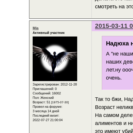
смотреть на эт
2015-03-11 0
Mia
Активный участник
Надюха н
А "не наши
наших дев
лет.ну оо
очень.
Зарегистрирован
: 2012-11-28
Приглашений:
0
Сообщений:
16002
Пол:
Женский
Так то бжи, На
Возраст:
51
[1975-07-30]
Возраст нелик
Провел на форуме:
3 месяца 14 дней
На самом деле 
Последний визит:
2022-07-27 21:00:04
алиментов и ни
это имеют уби