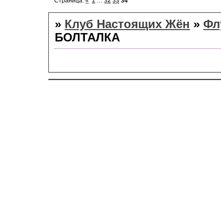
Страница:
«
1
…
32
33
34
»
Клуб Настоящих Жён
»
Фл
БОЛТАЛКА