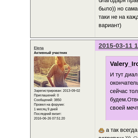
благодаря пра
было)) но сама
таки не на каж
вариант)
2015-03-11 1
Elena
Активный участник
Valery_Ir
И тут диа
окончател
сейчас тол
Зарегистрирован
: 2013-09-02
Приглашений:
0
будем.Отве
Сообщений:
3850
Провел на форуме:
своей меч
1 месяц 9 дней
Последний визит:
2016-06-26 07:51:20
а так всегда