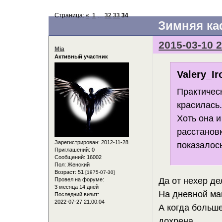
Страница:
«
1
…
32
33
34
Зимняя к
2015-03-10 2
Mia
Активный участник
Valery_Ir
Практическ
красилась
Хоть она и
расстановк
Зарегистрирован
: 2012-11-28
показалос
Приглашений:
0
Сообщений:
16002
Пол:
Женский
Возраст:
51
[1975-07-30]
Да от нехер де
Провел на форуме:
3 месяца 14 дней
На дневной ма
Последний визит:
2022-07-27 21:00:04
А когда больше
дохрена