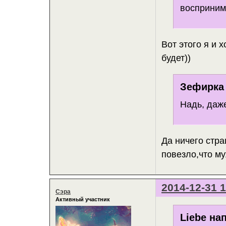
восприним
Вот этого я и 
будет))
Зефирка 
Надь, даже
Да ничего стра
повезло,что м
2014-12-31 1
Сэра
Активный участник
Liebe на