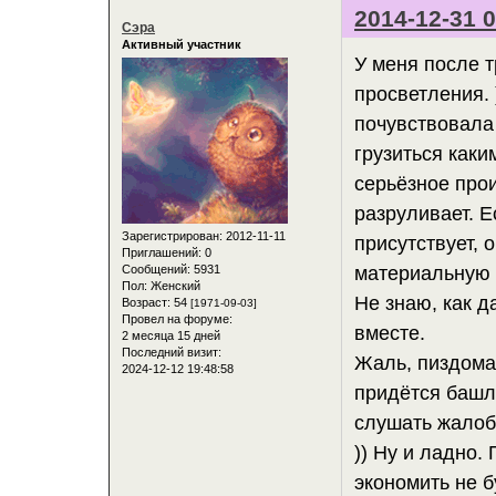
2014-12-31 0
Сэра
Активный участник
У меня после т
просветления. 
почувствовала 
грузиться каки
серьёзное прои
разруливает. Е
Зарегистрирован
: 2012-11-11
присутствует, 
Приглашений:
0
Сообщений:
5931
материальную 
Пол:
Женский
Не знаю, как 
Возраст:
54
[1971-09-03]
Провел на форуме:
вместе.
2 месяца 15 дней
Последний визит:
Жаль, пиздомаш
2024-12-12 19:48:58
придётся башля
слушать жалобы
)) Ну и ладно.
экономить не б