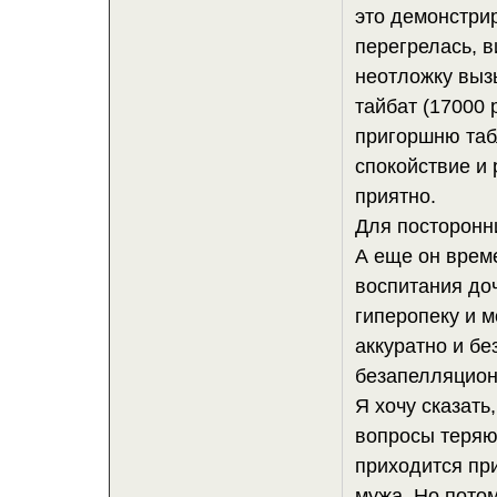
это демонстри
перегрелась, 
неотложку вызы
тайбат (17000 
пригоршню таб
спокойствие и 
приятно.
Для посторонни
А еще он врем
воспитания до
гиперопеку и м
аккуратно и бе
безапелляцион
Я хочу сказать
вопросы теряю
приходится пр
мужа. Но потом