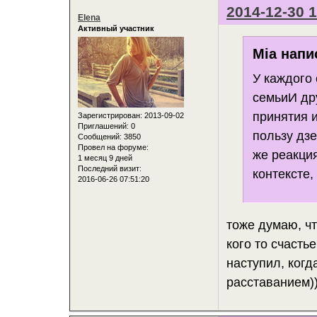
2014-12-30 1
Elena
Активный участник
Mia напи
У каждого 
семьиИ др
принятия 
Зарегистрирован
: 2013-09-02
Приглашений:
0
пользу дзе
Сообщений:
3850
Провел на форуме:
же реакци
1 месяц 9 дней
Последний визит:
контексте,
2016-06-26 07:51:20
тоже думаю, чт
кого то счасть
наступил, ког
расставанием)