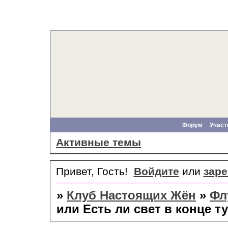
Форум
Участ
Активные темы
Привет, Гость!
Войдите
или
заре
»
Клуб Настоящих Жён
»
Фл
или Есть ли свет в конце т