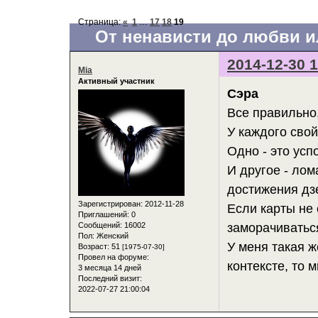
Страница:
«
1
…
17
18
19
От ненависти до любви ил
2014-12-30 1
Mia
Активный участник
Сэра
Все правильно
У каждого свой
Одно - это усп
И другое - лом
достижения дз
Зарегистрирован
: 2012-11-28
Если карты не 
Приглашений:
0
Сообщений:
16002
заморачиватьс
Пол:
Женский
У меня такая 
Возраст:
51
[1975-07-30]
Провел на форуме:
контексте, то 
3 месяца 14 дней
Последний визит:
2022-07-27 21:00:04