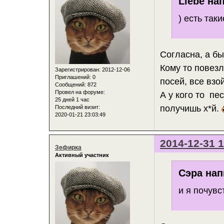
Liebe на
) есть так
Согласна, а бы
Кому то повезл
Зарегистрирован
: 2012-12-06
Приглашений:
0
посей, все взо
Сообщений:
872
Провел на форуме:
А у кого то пес
25 дней 1 час
получишь х*й.
Последний визит:
2020-01-21 23:03:49
2014-12-31 1
Зефирка
Активный участник
Сэра нап
и я почувс