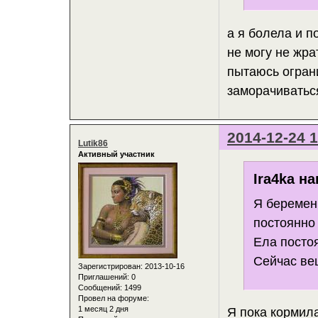
а я болела и п
не могу не жра
пытаюсь огран
заморачиваться
2014-12-24 1
Lutik86
Активный участник
Ira4ka на
Я беремен
постоянно
Ела постоя
Сейчас веш
Зарегистрирован
: 2013-10-16
Приглашений:
0
Сообщений:
1499
Провел на форуме:
1 месяц 2 дня
Я пока кормила