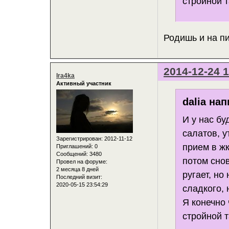
стройной т
Родишь и на пи
2014-12-24 1
Ira4ka
Активный участник
dalia нап
И у нас бу
салатов, у
Зарегистрирован
: 2012-11-12
прием в жк
Приглашений:
0
Сообщений:
3480
потом сно
Провел на форуме:
2 месяца 8 дней
ругает, но
Последний визит:
2020-05-15 23:54:29
сладкого, 
Я конечно 
стройной т