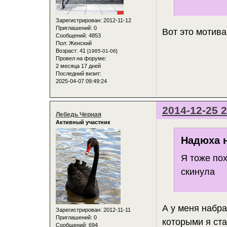
Зарегистрирован
: 2012-11-12
Приглашений:
0
Вот это мотива
Сообщений:
4853
Пол:
Женский
Возраст:
41
[1985-01-06]
Провел на форуме:
2 месяца 17 дней
Последний визит:
2025-04-07 09:49:24
2014-12-25 2
Лебедь Черная
Активный участник
Надюха н
Я тоже по
скинула
А у меня набра
Зарегистрирован
: 2012-11-11
Приглашений:
0
которыми я ста
Сообщений:
694