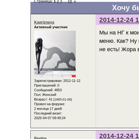
Страница:
1
2
3
…
10
»
Хочу б
2014-12-24 1
Kapriznaya
Активный участник
Мы на НГ к мо
меню. Как? Ну 
не есть! Жора 
Зарегистрирован
: 2012-11-12
Приглашений:
0
Сообщений:
4853
Пол:
Женский
Возраст:
41
[1985-01-06]
Провел на форуме:
2 месяца 17 дней
Последний визит:
2025-04-07 09:49:24
2014-12-24 1
Regina