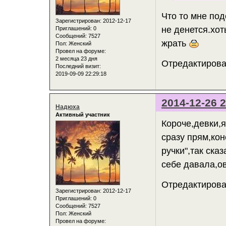
Что то мне по
Зарегистрирован
: 2012-12-17
не денется.хот
Приглашений:
0
Сообщений:
7527
жрать
Пол:
Женский
Провел на форуме:
2 месяца 23 дня
Отредактирова
Последний визит:
2019-09-09 22:29:18
2014-12-26 2
Надюха
Активный участник
Короче,девки,я
сразу прям,ко
ручки",так ска
себе давала,ов
Отредактирова
Зарегистрирован
: 2012-12-17
Приглашений:
0
Сообщений:
7527
Пол:
Женский
Провел на форуме: