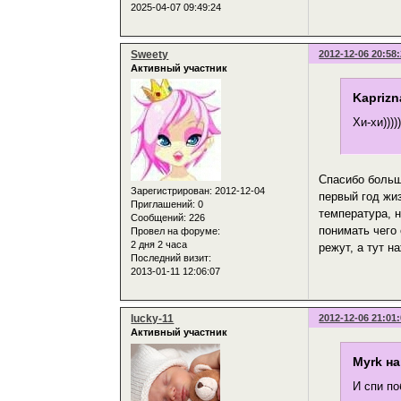
2025-04-07 09:49:24
Sweety
2012-12-06 20:58
Активный участник
Kaprizn
Хи-хи)))
Спасибо больш
Зарегистрирован
: 2012-12-04
первый год жи
Приглашений:
0
температура, н
Сообщений:
226
понимать чего 
Провел на форуме:
2 дня 2 часа
режут, а тут н
Последний визит:
2013-01-11 12:06:07
lucky-11
2012-12-06 21:01
Активный участник
Myrk на
И спи по