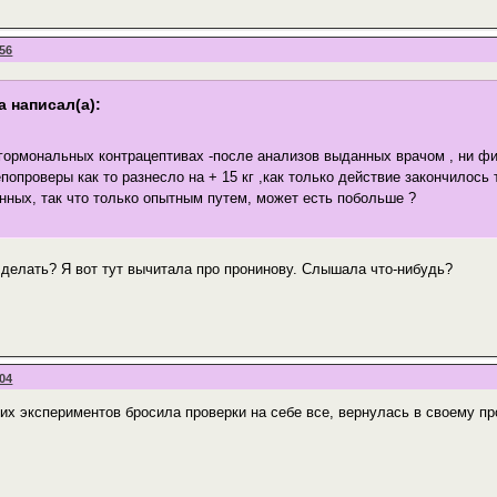
:56
 написал(а):
гормональных контрацептивах -после анализов выданных врачом , ни фиг
попроверы как то разнесло на + 15 кг ,как только действие закончилось
енных, так что только опытным путем, может есть побольше ?
 делать? Я вот тут вычитала про пронинову. Слышала что-нибудь?
:04
аких экспериментов бросила проверки на себе все, вернулась в своему п