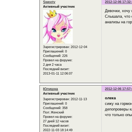
Sweety
2012-12-06 17:32
Активный участник
Девочки, хочу
Слышала, что 
анализы на гор
Зарегистрирован
: 2012-12-04
Приглашений:
0
Сообщений:
226
Провел на форуме:
2 дня 2 часа
Последний визит:
2013-01-11 12:06:07
Юлишна
2012-12-06 17:57
Активный участник
олека
Зарегистрирован
: 2012-11-13
сижу на гормо
Приглашений:
0
Сообщений:
358
депопроверы ка
Пол:
Женский
что только оп
Провел на форуме:
27 дней 12 часов
Последний визит:
2022-11-03 18:14:49