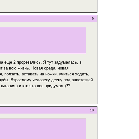
9
а еще 2 прорезались. Я тут задумалась, в
т за всю жизнь. Новая среда, новая
, ползать, вставать на ножки, учиться ходить,
я зубы. Взрослому человеку десну под анастезией
пытания:) и кто это все придумал:)??
10