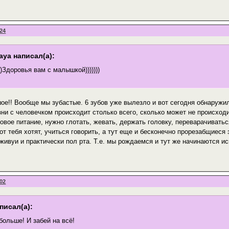
:24
aya написал(а):
)))Здоровья вам с малышкой)))))))
ое!! Вообще мы зубастые. 6 зубов уже вылезло и вот сегодня обнаружил
зни с человечком происходит столько всего, сколько может не происходи
овое питание, нужно глотать, жевать, держать головку, переварачиваться
от тебя хотят, учиться говорить, а тут еще и бесконечно прорезабщиес
аживуи и практически пол рта. Т.е. мы рождаемся и тут же начинаются ис
:02
писал(а):
больше! И забей на всё!