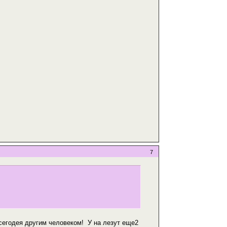
7
 сегодея другим человеком! У на лезут еще2