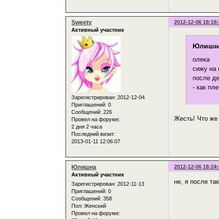
Sweety
2012-12-06 18:18
Активный участник
Юлишна
олека
сижу на 
после де
- как пл
Зарегистрирован
: 2012-12-04
Приглашений:
0
Сообщений:
226
Жесть! Что же
Провел на форуме:
2 дня 2 часа
Последний визит:
2013-01-11 12:06:07
Юлишна
2012-12-06 18:24
Активный участник
не, я после т
Зарегистрирован
: 2012-11-13
Приглашений:
0
Сообщений:
358
Пол:
Женский
Провел на форуме: