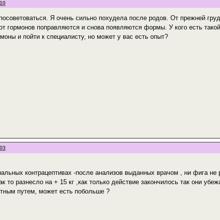
:10
 посоветоваться. Я очень сильно похудела после родов. От прежней гру
от гормонов поправляются и снова появляются формы. У кого есть тако
моны и пойти к специалисту, но может у вас есть опыт?
:03
нальных контрацептивах -после анализов выданных врачом , ни фига не р
к то разнесло на + 15 кг ,как только действие закончилось так они убеж
ытным путем, может есть побольше ?