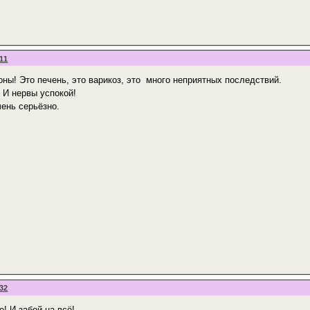
:11
оны! Это печень, это варикоз, это много неприятных последствий.
 И нервы успокой!
чень серьёзно.
:32
! И забей на всё!