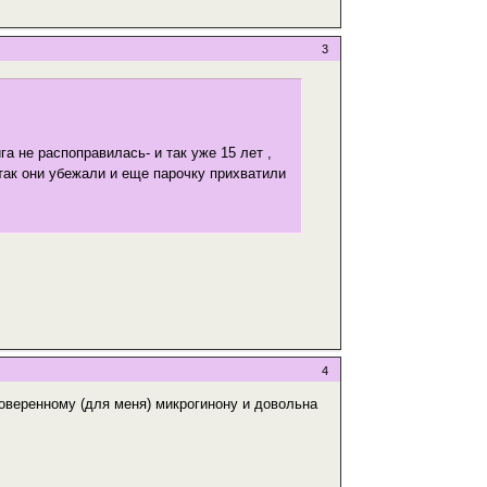
3
а не распоправилась- и так уже 15 лет ,
 так они убежали и еще парочку прихватили
4
роверенному (для меня) микрогинону и довольна