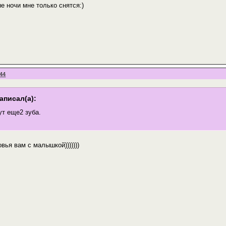
е ночи мне только снятся:)
:44
аписал(а):
ут еще2 зуба.
овья вам с малышкой)))))))