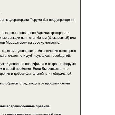
.
яться модераторами Форума без предупреждения
ет вывешено сообщение Администратора или
ые санкции являются баном (блокировкой) или
или Модератором на свое усмотрение.
, зарекомендовавших себя в течение некоторого
авки опечаток или дублирующихся сообщений.
мужей довольно специфична и остра, на форуме
м о своей проблеме. Если Вы считаете, что
 зрения в доброжелательной или нейтральной
ным образом страдающим от прошлых семей
е вышеперечисленные правила!
а с последующим уведомлением об этом