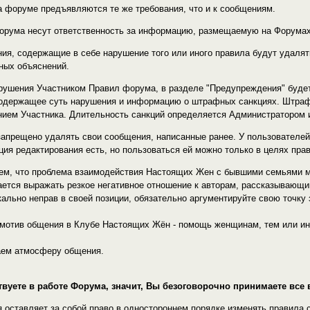
на форуме предъявляются те же требования, что и к сообщениям.
Форума несут ответственность за информацию, размещаемую на Форумах
ния, содержащие в себе нарушение того или иного правила будут удал
ных объяснений.
арушения Участником Правил форума, в разделе "Предупреждения" буд
одержащее суть нарушения и информацию о штрафных санкциях. Штрафн
ием Участника. Длительность санкций определяется Администратором 
запрещено удалять свои сообщения, написанные ранее. У пользователей
ция редактирования есть, но пользоваться ей можно только в целях пр
тем, что проблема взаимодействия Настоящих Жен с бывшими семьями 
ается выражать резкое негативное отношение к авторам, рассказывающи
кально неправ в своей позиции, обязательно аргументируйте свою точку
мотив общения в Клубе Настоящих Жён - помощь женщинам, тем или и
аем атмосферу общения.
твуете в работе Форума, значит, Вы безоговорочно принимаете вс
 оставляет за собой право в одностороннем порядке изменять правил