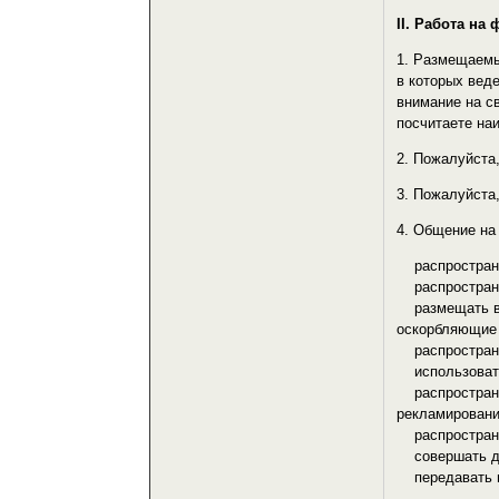
II. Работа на
1. Размещаемы
в которых вед
внимание на с
посчитаете на
2. Пожалуйста
3. Пожалуйста
4. Общение на
распространя
распространя
размещать в т
оскорбляющие 
распространя
использовать 
распространят
рекламировани
распространят
совершать дей
передавать п