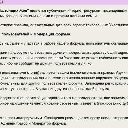
:01
Настоящих Жен"
является публичным интернет-ресурсом, посвященным
ых браков, бывшими женами и прочими членами семьи.
ствуют правила, обязательные для всех зарегистрированных Участнико
ия пользователей и модерация форума.
ясь на сайте и участвуя в работе нашего форума, пользователь соглаша
рации на форуме пользователь должен предоставить действующий адрес
ность указанной информации, если Участник не укажет публичность св
о, либо не сообщит ее другим пользователям лично.
и пользователя (логин) является вашим исключительным правом. Админи
щению использования логина, если его использование нарушает общепр
рбительным для других пользователей форума. Запрещена регистрация
рые могут ввести в заблуждение других пользователей форума.
еоднократная регистрация одного и того же пользователя, вне зависимо
анное нарушение является крайне серьезным и ведет к блокированию ду
ется постмодерируемым. Сообщения размещаются сразу после отправки
 Администратор и Модератор форума.