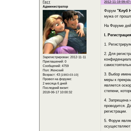
Гест
2012-11-19 09:47
Администратор
Форум
"Клуб 
мужа от прошл
На Форуме дей
I. Регистрац
1. Регистриру
2. Для регист
Зарегистрирован
: 2012-11-11
конфиденциаль
Приглашений:
0
самостоятельн
Сообщений:
4759
Пол:
Женский
3. Выбор имен
Возраст:
43
[1983-03-10]
Провел на форуме:
меры к прекра
2 месяца 6 дней
является оско
Последний визит:
степени, кото
2018-06-17 10:00:32
4. Запрещена н
проводится. Д
регистрации.
5. Форум явля
осуществляют