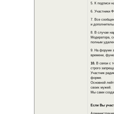
5. К подписи 
6. Участники 
7. Все сообще
и дополнитель
8. В случае н
Модератора, с
полным удален
9. На форуме 
времени, функ
10.
В связи с 
строго запрещ
Участник ради
форме.
Основной лейт
своих мужей.
Мы сами созд
Если Вы учас
Администрация