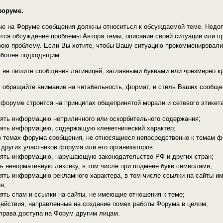
 форуме.
е на Форуме сообщения должны относиться к обсуждаемой теме. Недоп
ется обсуждение проблемы Автора темы, описание своей ситуации или п
вою проблему. Если Вы хотите, чтобы Вашу ситуацию прокомменировали,
иболее подходящим.
, не пишите сообщения латиницей, заглавными буквами или чрезмерно 
, обращайте внимание на читабельность, формат, и стиль Ваших сообще
 форуме строится на принципах общепринятой морали и сетевого этикет
ть информацию неприличного или оскорбительного содержания;
ть информацию, содержащую клеветнический характер;
емах форума сообщения, не относящиеся непосредственно к темам фо
других участников форума или его организаторов
ть информацию, нарушающую законодательство РФ и других стран;
ненормативную лексику, в том числе при подмене букв символами;
ь информацию рекламного характера, в том числе ссылки на сайты им
я;
ь спам и ссылки на сайты, не имеющие отношения к теме;
ствия, направленные на создание помех работы Форума в целом;
рава доступа на Форум другим лицам.