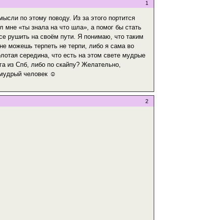
1
ысли по этому поводу. Из за этого портится
л мне «ты знала на что шла», а помог бы стать
се рушить на своём пути. Я понимаю, что таким
не можешь терпеть не терпи, либо я сама во
олотая середина, что есть на этом свете мудрые
га из Спб, либо по скайпу? Желательно,
о мудрый человек ☺
2