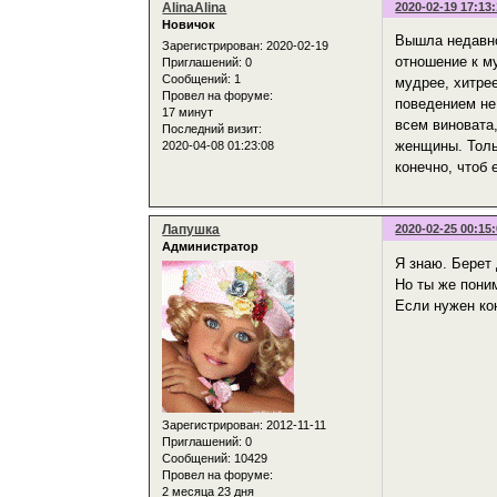
AlinaAlina
2020-02-19 17:13
Новичок
Вышла недавно
Зарегистрирован
: 2020-02-19
отношение к му
Приглашений:
0
Сообщений:
1
мудрее, хитрее
Провел на форуме:
поведением не
17 минут
всем виновата,
Последний визит:
женщины. Толь
2020-04-08 01:23:08
конечно, чтоб
Лапушка
2020-02-25 00:15
Администратор
Я знаю. Берет 
Но ты же пони
Если нужен ко
Зарегистрирован
: 2012-11-11
Приглашений:
0
Сообщений:
10429
Провел на форуме:
2 месяца 23 дня