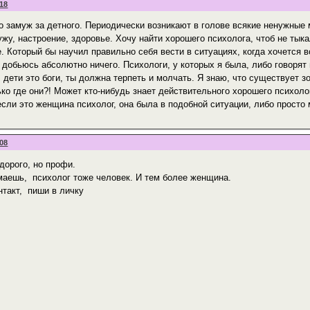
:18
 замуж за детного. Периодически возникают в голове всякие ненужные м
жу, настроение, здоровье. Хочу найти хорошего психолога, чтоб не тыка
. Который бы научил правильно себя вести в ситуациях, когда хочется в
 добьюсь абсолютно ничего. Психологи, у которых я была, либо говорят 
 дети это боги, ты должна терпеть и молчать. Я знаю, что существует з
ко где они?! Может кто-нибудь знает действительного хорошего психоло
 если это женщина психолог, она была в подобной ситуации, либо прост
:08
дорого, но профи.
маешь, психолог тоже человек. И тем более женщина.
нтакт, пиши в личку