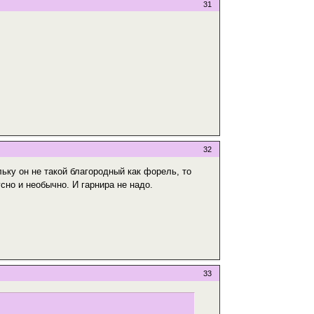
31
32
льку он не такой благородный как форель, то
но и необычно. И гарнира не надо.
33