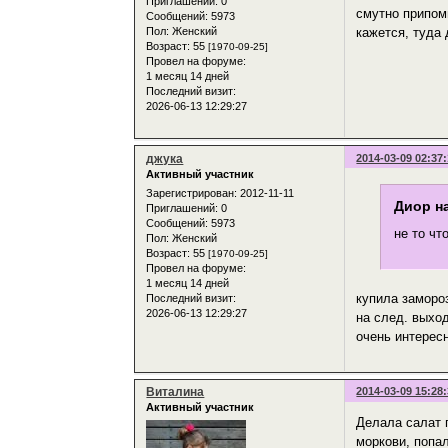
Приглашений:
0
смутно припом
Сообщений:
5973
Пол:
Женский
кажется, туда
Возраст:
55
[1970-09-25]
Провел на форуме:
1 месяц 14 дней
Последний визит:
2026-06-13 12:29:27
джука
2014-03-09 02:37
Активный участник
Зарегистрирован
: 2012-11-11
Диор на
Приглашений:
0
Сообщений:
5973
не то чт
Пол:
Женский
Возраст:
55
[1970-09-25]
Провел на форуме:
1 месяц 14 дней
купила заморо
Последний визит:
2026-06-13 12:29:27
на след. выхо
очень интерес
Виталина
2014-03-09 15:28
Активный участник
Делала салат 
моркови, попал