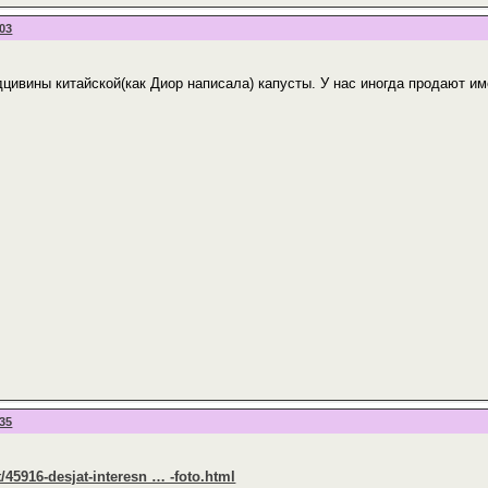
:03
дцивины китайской(как Диор написала) капусты. У нас иногда продают и
:35
et/45916-desjat-interesn … -foto.html