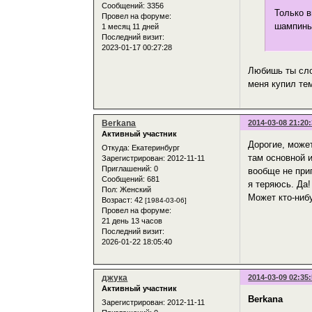
Сообщений:
3356
Только в
Провел на форуме:
шампиньо
1 месяц 11 дней
Последний визит:
2023-01-17 00:27:28
Любишь ты сло
меня купил тем
Berkana
2014-03-08 21:20
Активный участник
Дорогие, может
Откуда:
Екатеринбург
там основной и
Зарегистрирован
: 2012-11-11
Приглашений:
0
вообще не прип
Сообщений:
681
я теряюсь. Да
Пол:
Женский
Может кто-ниб
Возраст:
42
[1984-03-06]
Провел на форуме:
21 день 13 часов
Последний визит:
2026-01-22 18:05:40
джука
2014-03-09 02:35
Активный участник
Berkana
Зарегистрирован
: 2012-11-11