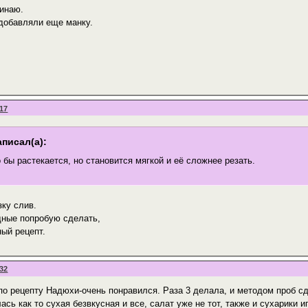
инаю.
 добавляли еще манку.
:17
писал(а):
о бы растекается, но становится мягкой и её сложнее резать.
зку слив.
дные попробую сделать,
ный рецепт.
:32
по рецепту Надюхи-очень понравился. Раза 3 делала, и методом проб сд
ась как то сухая безвкусная и все, салат уже не тот, также и сухарики 