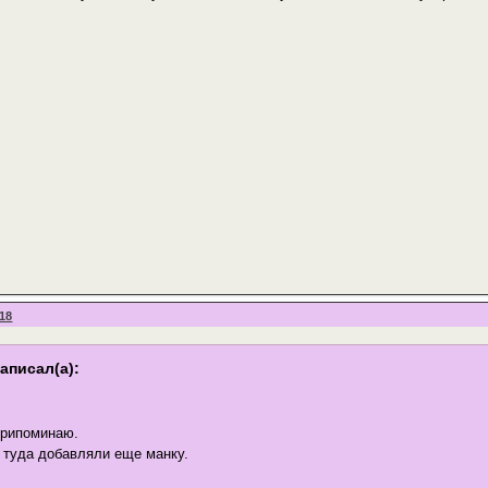
:18
аписал(а):
припоминаю.
 туда добавляли еще манку.