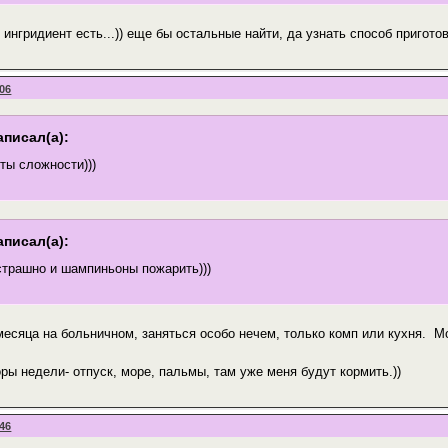
й ингридиент есть...)) еще бы остальные найти, да узнать способ пригото
:06
аписал(а):
ты сложности)))
аписал(а):
страшно и шампиньоны пожарить)))
 месяца на больничном, заняться особо нечем, только комп или кухня. 
ры недели- отпуск, море, пальмы, там уже меня будут кормить.))
:46