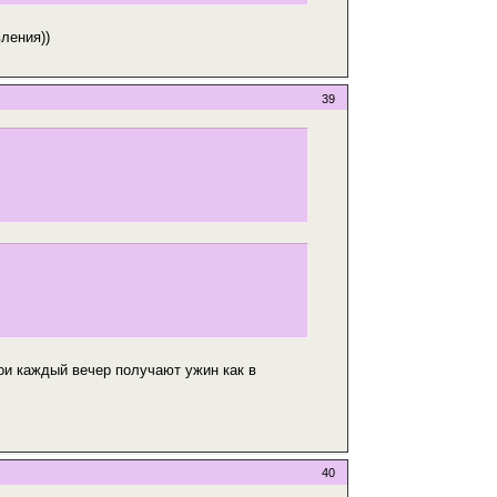
вления))
39
Мои каждый вечер получают ужин как в
40