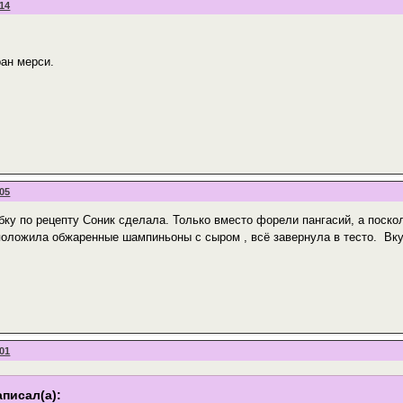
:14
ран мерси.
:05
бку по рецепту Соник сделала. Только вместо форели пангасий, а поско
положила обжаренные шампиньоны с сыром , всё завернула в тесто. Вкус
:01
писал(а):