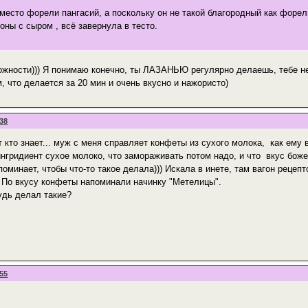
место форели пангасий, а поскольку он не такой благородный как форе
ны с сыром , всё завернула в тесто.
жности))) Я понимаю конечно, ты ЛАЗАНЬЮ регулярно делаешь, тебе не
, что делается за 20 мин и очень вкусно и нажористо)
:38
 кто знает... муж с меня справляет конфеты из сухого молока, как ему 
нгридиент сухое молоко, что замораживать потом надо, и что вкус боже
оминает, чтобы что-то такое делала))) Искала в инете, там вагон рецепт
! По вкусу конфеты напоминали начинку "Метелицы".
удь делал такие?
:55