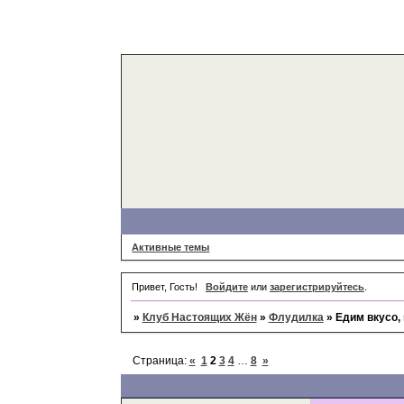
Активные темы
Привет, Гость!
Войдите
или
зарегистрируйтесь
.
»
Клуб Настоящих Жён
»
Флудилка
»
Едим вкусо, 
Страница:
«
1
2
3
4
…
8
»